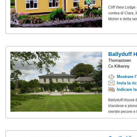
Cliff View Lodge 
contea di Clare, i
Moher e della ser
Ballyduff 
Thomastown
Co Kilkenny
Mostrare l
Invia la ri
Indicare l
Ballyduff House è
irlandese e pieno
mentre pecore e b