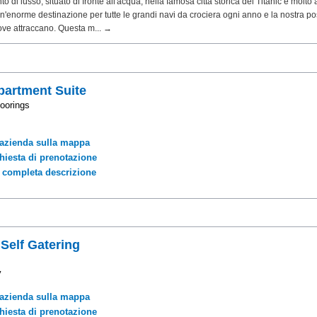
 di lusso, situato di fronte all'acqua, nella famosa città storica del Titanic e molto a
'enorme destinazione per tutte le grandi navi da crociera ogni anno e la nostra po
ove attraccano. Questa m... →
artment Suite
oorings
'azienda sulla mappa
chiesta di prenotazione
a completa descrizione
 Self Gatering
y
'azienda sulla mappa
chiesta di prenotazione