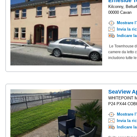
Erneside T
Kilconny, Beltur
00000 Cavan
Mostrare l
Invia la ri
Indicare l
Le Townhouse di 
camere da letto c
includono tutte le
SeaView Ap
WHITEPOINT 
P24 PX44 COB
Mostrare l
Invia la ri
Indicare l