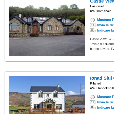
Castle Vie
Faslowart
n/a Dromahair
Mostrare l
Invia la ri
Indicare l
Castle View B&B si
Tavolo di O'Rourk
bagno privato, TV
Ionad Siul
Kilaned
n/a Glencolmcill
Mostrare l
Invia la ri
Indicare l