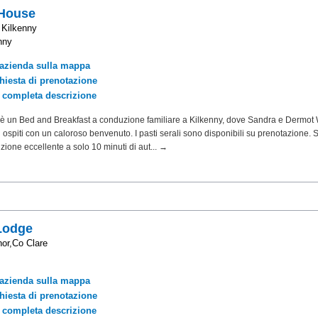
House
 Kilkenny
nny
'azienda sulla mappa
chiesta di prenotazione
a completa descrizione
 un Bed and Breakfast a conduzione familiare a Kilkenny, dove Sandra e Dermot
li ospiti con un caloroso benvenuto. I pasti serali sono disponibili su prenotazione.
izione eccellente a solo 10 minuti di aut... →
 Lodge
nor,Co Clare
'azienda sulla mappa
chiesta di prenotazione
a completa descrizione