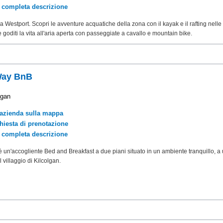
a completa descrizione
a a Westport. Scopri le avventure acquatiche della zona con il kayak e il rafting nelle
 goditi la vita all'aria aperta con passeggiate a cavallo e mountain bike.
Way BnB
lgan
'azienda sulla mappa
chiesta di prenotazione
a completa descrizione
 è un'accogliente Bed and Breakfast a due piani situato in un ambiente tranquillo, a
 villaggio di Kilcolgan.