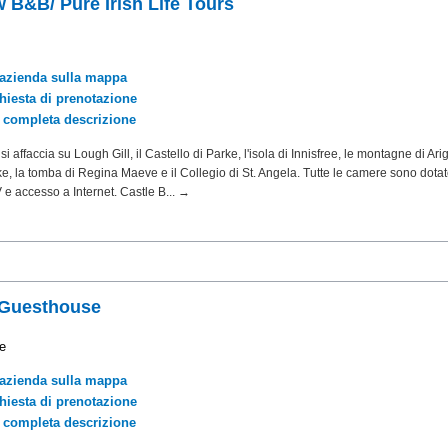
w B&B/ Pure Irish Life Tours
'azienda sulla mappa
chiesta di prenotazione
a completa descrizione
 affaccia su Lough Gill, il Castello di Parke, l'isola di Innisfree, le montagne di Arig
e, la tomba di Regina Maeve e il Collegio di St. Angela. Tutte le camere sono dotat
 e accesso a Internet. Castle B... →
 Guesthouse
e
'azienda sulla mappa
chiesta di prenotazione
a completa descrizione