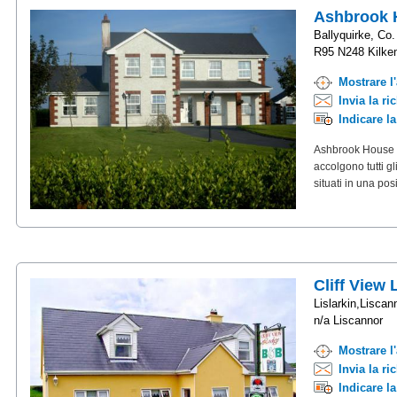
Ashbrook 
Ballyquirke, Co.
R95 N248 Kilke
Mostrare l
Invia la ri
Indicare l
Ashbrook House è
accolgono tutti g
situati in una pos
Cliff View
Lislarkin,Liscan
n/a Liscannor
Mostrare l
Invia la ri
Indicare l