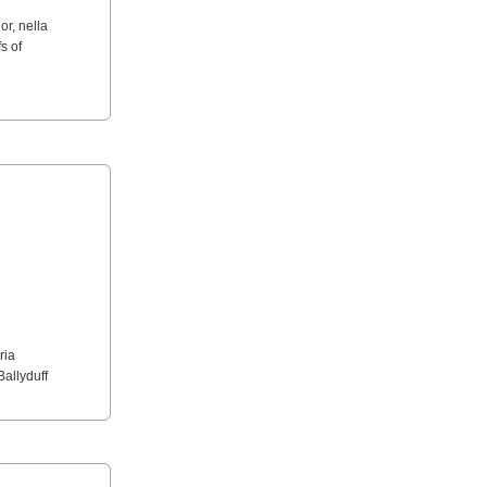
or, nella
s of
ria
Ballyduff