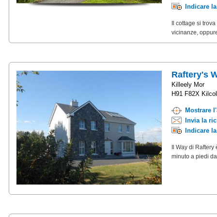
Indicare l
Il cottage si trov
vicinanze, oppure
Raftery's 
Killeely Mor
H91 F82X Kilco
Mostrare l
Invia la ri
Indicare l
Il Way di Raftery
minuto a piedi dal