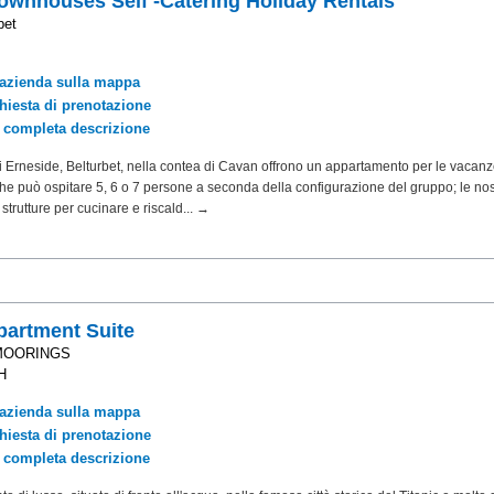
ownhouses Self -Catering Holiday Rentals
bet
'azienda sulla mappa
chiesta di prenotazione
a completa descrizione
Erneside, Belturbet, nella contea di Cavan offrono un appartamento per le vacanz
he può ospitare 5, 6 o 7 persone a seconda della configurazione del gruppo; le no
 strutture per cucinare e riscald... →
artment Suite
MOORINGS
H
'azienda sulla mappa
chiesta di prenotazione
a completa descrizione