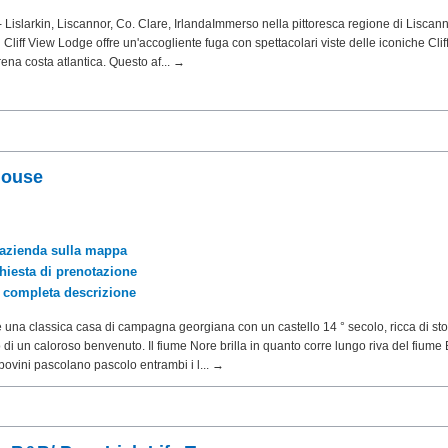
- Lislarkin, Liscannor, Co. Clare, IrlandaImmerso nella pittoresca regione di Liscann
l Cliff View Lodge offre un'accogliente fuga con spettacolari viste delle iconiche Cliff
ena costa atlantica. Questo af... →
House
'azienda sulla mappa
chiesta di prenotazione
a completa descrizione
 una classica casa di campagna georgiana con un castello 14 ° secolo, ricca di sto
 di un caloroso benvenuto. Il fiume Nore brilla in quanto corre lungo riva del fiume 
ovini pascolano pascolo entrambi i l... →