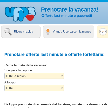
Prenotare la vacanza!
Offerte last minute e pacchetti
Ricerca rapida
Viaggi: Ricerca con la mappa
Prenotare offerte last minute e offerte forfettarie:
Cerca la meta delle vacanze:
Scegliere la regione
Alloggio
Da Upps prenotate direttamente dal locatore, inviate una domanda di pr