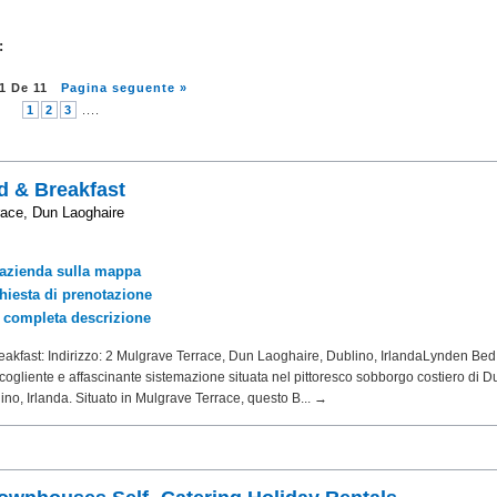
:
1
De
11
Pagina seguente »
1
2
3
....
 & Breakfast
race, Dun Laoghaire
'azienda sulla mappa
chiesta di prenotazione
a completa descrizione
akfast: Indirizzo: 2 Mulgrave Terrace, Dun Laoghaire, Dublino, IrlandaLynden Bed
cogliente e affascinante sistemazione situata nel pittoresco sobborgo costiero di D
no, Irlanda. Situato in Mulgrave Terrace, questo B... →