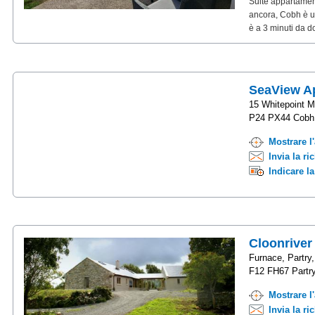
Suite appartamento
ancora, Cobh è un
è a 3 minuti da d
SeaView Ap
15 Whitepoint M
P24 PX44 Cobh
Mostrare l
Invia la ri
Indicare l
Cloonriver
Furnace, Partry,
F12 FH67 Partr
Mostrare l
Invia la ri