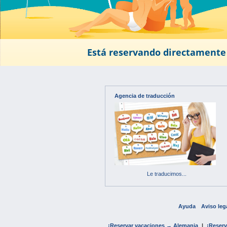
Está reservando directamente 
Agencia de traducción
Le traducimos...
Ayuda
Aviso leg
¡Reservar vacaciones → Alemania
|
¡Reserv