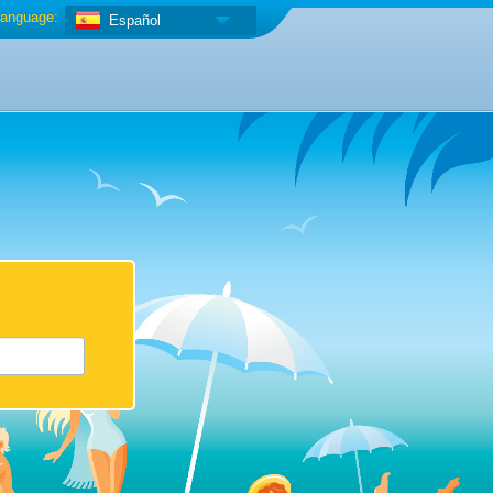
anguage:
Español