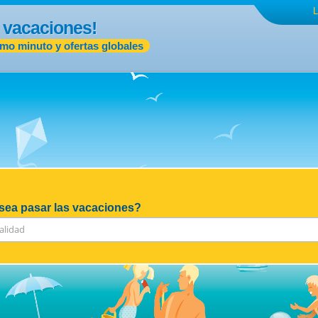
L
 vacaciones!
imo minuto y ofertas globales
ea pasar las vacaciones?