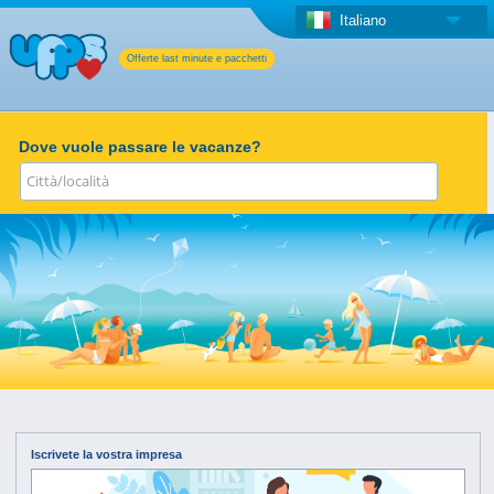
Italiano
Offerte last minute e pacchetti
Dove vuole passare le vacanze?
Iscrivete la vostra impresa