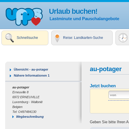
Urlaub buchen!
Lastminute und Pauschalangebote
Schnellsuche
Reise: Landkarten-Suche
au-potager
Übersicht - au-potager
Nähere Informationen 1
Jetzt buchen
au-potager
Erneuville 8
6972 ERNEUVILLE
Luxemburg - Wallonië
Belgien
Tel: O497484130
Wegbeschreibung
Geben Sie bitte Ihren 