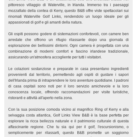
pittoresco villaggio di Waterville, in Irlanda. Immerso tra i paesaggi
mozzafiato della contea di Kerry, questo B&B offre viste spettacolari sui
rinomati Waterville Golf Links, rendendolo un luogo ideale per gli
appassionati di golf e gli amanti della natura.
Gli ospiti possono godere di sistemazioni confortevoli, con camere ben
arredate che offrono un rifugio rilassante dopo una giornata di
esplorazione dei bellissimi dintorni. Ogni camera è progettata con una
combinazione di moderni comfort e fascino irlandese tradizionale,
assicurando un'atmosfera accogliente per tutti i visitatori.
Le colazioni sostanziose e preparate in casa presentano ingredienti
provenienti dal territorio, permettendo agli ospiti di gustare i sapori
dell'Irlanda prima di intraprendere le loro avventure quotidiane. I padroni
di casa ospitali sono noti per il loro servizio amichevole e la loro
conoscenza locale, offrendo raccomandazioni per visite turistiche,
ristoranti e attività all'aperto nella zona.
Con la sua posizione comoda vicino al magnifico Ring of Kerry e alla
selvaggia costa atlantica, Golf Links View B&B è la base perfetta per
esplorare la ricca bellezza naturale e il patrimonio culturale di questa
affascinante regione. Che tu sia qui per il golf, l'escursionismo, o
semplicemente per rilassarti, questo B&B promette un soggiorno