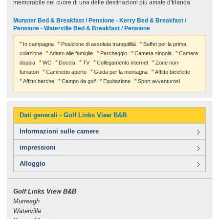
memorabile nel cuore di una delle destinazioni più amate d'Irlanda.
Munster Bed & Breakfast / Pensione - Kerry Bed & Breakfast /
Pensione - Waterville Bed & Breakfast / Pensione
In campagna
Posizione di assoluta tranquillità
Buffet per la prima
colazione
Adatto alle famiglie
Parcheggio
Camera singola
Camera
doppia
WC
Doccia
TV
Collegamento internet
Zone non-
fumatori
Caminetto aperto
Guida per la montagna
Affitto biciclette
Affitto barche
Campo da golf
Equitazione
Sport avventurosi
Dati generali - Golf Links View B&B
Informazioni sulle camere
impressioni
Alloggio
Golf Links View B&B
Murreagh
Waterville