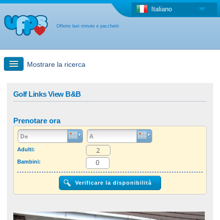
Italiano
Offerte last minute e pacchetti
Mostrare la ricerca
Ricerca rapida
Golf Links View B&B
Viaggi: Ricerca con la mappa
Prenotare ora
Offerta last minute + Offerta forfettaria
Adulti:
Bambini:
Altro paese