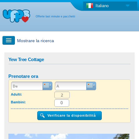
Italiano
Offerte last minute e pacchetti
Mostrare la ricerca
Ricerca rapida
Yew Tree Cottage
Viaggi: Ricerca con la mappa
Prenotare ora
Offerta last minute + Offerta forfettaria
Adulti:
Bambini:
Altro paese