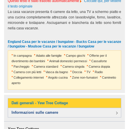
Questo testo è stato tradotto automaticamente
Cliccate qui, per vedere
il testo originale
La casa vacanze presenta 6 camere da letto, una TV a schermo piatto e
una cucina completamente attrezzata con lavastoviglie, forno, lavatrice,
microonde e tostapane. Asciugamani e biancheria da letto sono forniti
nella casa vacanze.
England Casa per le vacanze / bungalow - Bucks Casa per le vacanze
/ bungalow - Moulsoe Casa per le vacanze / bungalow
In campagna
Adatto alle famiglie
Campo giochi
Offerte per il
divertimento dei bambini
Animali domestici permessi
Cassaforte
Parcheggio
Camera standard
Camera singola
Camera doppia
Camera con più letti
Vasca da bagno
Doccia
TV
Radio
Collegamento internet
Angolo cucina
Zone non-fumatori
Caminetto
aperto
Dati generali - Yew Tree Cottage
Informazioni sulle camere
Yew Tree Cottage