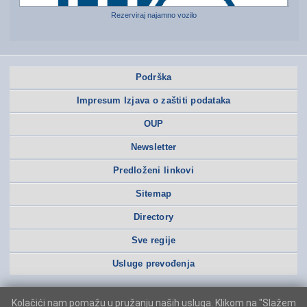
Rezerviraj najamno vozilo
Podrška
Impresum Izjava o zaštiti podataka
OUP
Newsletter
Predloženi linkovi
Sitemap
Directory
Sve regije
Usluge prevođenja
Kolačići nam pomažu u pružanju naših usluga. Klikom na "Slažem