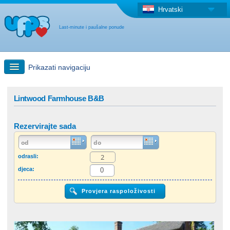
Hrvatski
Last-minute i paušalne ponude
Prikazati navigaciju
Brzo traženje
Lintwood Farmhouse B&B
Putovanja: Pretraga na zemljovidu
Rezervirajte sada
"Last Minute"ponuda + Paušalna ponuda
odrasli:
djeca:
Druga država