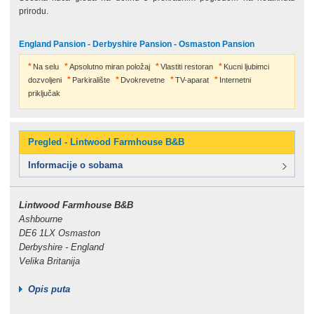
prirodu.
England Pansion - Derbyshire Pansion - Osmaston Pansion
Na selu
Apsolutno miran položaj
Vlastiti restoran
Kucni ljubimci
dozvoljeni
Parkiralište
Dvokrevetne
TV-aparat
Internetni
priključak
Pregled - Lintwood Farmhouse B&B
Informacije o sobama
Lintwood Farmhouse B&B
Ashbourne
DE6 1LX Osmaston
Derbyshire - England
Velika Britanija
Opis puta