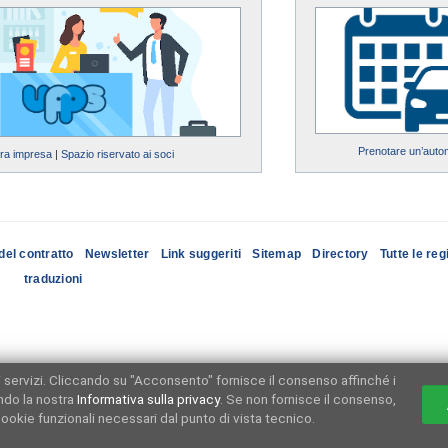
Prenotare un’auto
tra impresa
|
Spazio riservato ai soci
del contratto
Newsletter
Link suggeriti
Sitemap
Directory
Tutte le reg
traduzioni
ri servizi. Cliccando su "Acconsento" fornisce il consenso affinché i
ndo la nostra
Informativa sulla privacy
. Se non fornisce il consenso,
ookie funzionali necessari dal punto di vista tecnico.