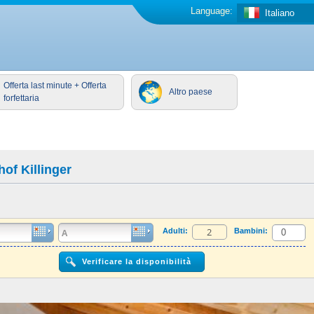
Language:
Italiano
Offerta last minute + Offerta
Altro paese
forfettaria
of Killinger
Adulti:
Bambini: