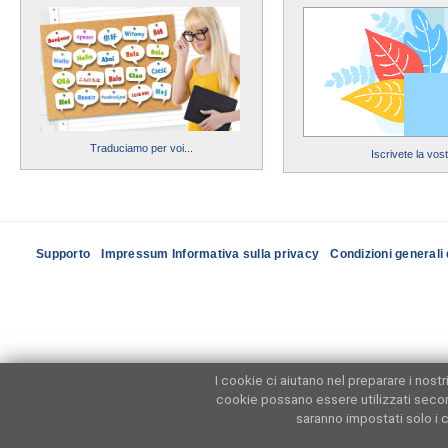
Traduciamo per voi...
Iscrivete la vos
Supporto
Impressum Informativa sulla privacy
Condizioni generali 
I cookie ci aiutano nel preparare i nost
cookie possano essere utilizzati seco
saranno impostati solo i c