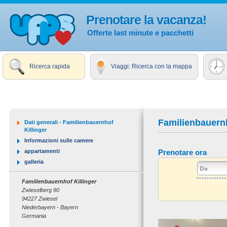
Prenotare la vacanza!
Offerte last minute e pacchetti
Ricerca rapida
Viaggi: Ricerca con la mappa
Familienbauernh
Dati generali - Familienbauernhof
Killinger
Informazioni sulle camere
appartamenti
Prenotare ora
galleria
Familienbauernhof Killinger
Zwieselberg 90
94227 Zwiesel
Niederbayern - Bayern
Germania