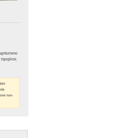
'agriturismo
rigogliosi.
bini
ola
one non-