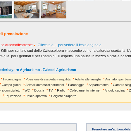
 di prenotazione
dotto automaticamente
Cliccate qui, per vedere il testo originale
a Killinger sul lato sud dello Zwiesselberg vi accoglie con una calorosa ospitalità. L
famiglia, per i genitori e per i bambini. Ti aspetta una pausa in mezzo a prati e boschi 
ederbayern Agriturismo - Zwiesel Agriturismo
In campagna
Posizione di assoluta tranquillità
Adatto alle famiglie
Animatori per bam
Campo giochi
Animali domestici permessi
Parcheggio
Appartamento
Camera sing
a con più letti
WC
Doccia
TV
Radio
Collegamento internet
Angolo cucina
Z
f
Equitazione
Pesca sportiva
Grigliate all'aperto
Prenotare un’automobile