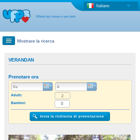
Italiano
Offerte last minute e pacchetti
Mostrare la ricerca
Ricerca rapida
VERANDAN
Viaggi: Ricerca con la mappa
Prenotare ora
Offerta last minute + Offerta forfettaria
Adulti:
Bambini:
Altro paese