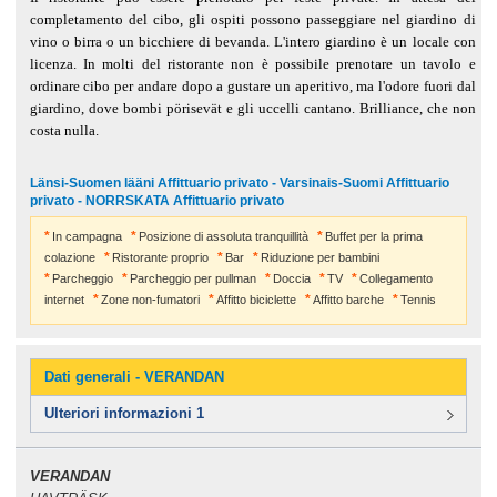
completamento del cibo, gli ospiti possono passeggiare nel giardino di
vino o birra o un bicchiere di bevanda. L'intero giardino è un locale con
licenza. In molti del ristorante non è possibile prenotare un tavolo e
ordinare cibo per andare dopo a gustare un aperitivo, ma l'odore fuori dal
giardino, dove bombi pörisevät e gli uccelli cantano. Brilliance, che non
costa nulla.
Länsi-Suomen lääni Affittuario privato - Varsinais-Suomi Affittuario
privato - NORRSKATA Affittuario privato
In campagna
Posizione di assoluta tranquillità
Buffet per la prima
colazione
Ristorante proprio
Bar
Riduzione per bambini
Parcheggio
Parcheggio per pullman
Doccia
TV
Collegamento
internet
Zone non-fumatori
Affitto biciclette
Affitto barche
Tennis
Dati generali - VERANDAN
Ulteriori informazioni 1
VERANDAN