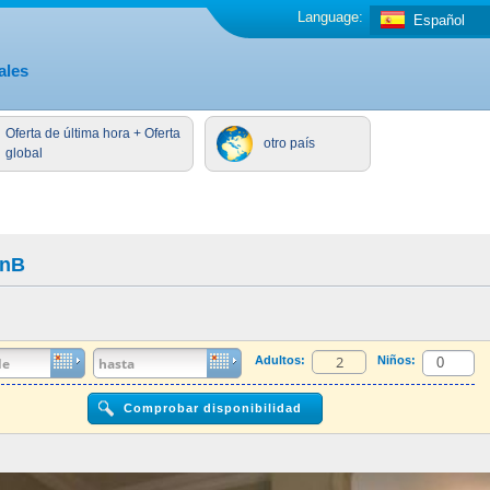
Language:
Español
ales
Oferta de última hora + Oferta
otro país
global
BnB
Adultos:
Niños: