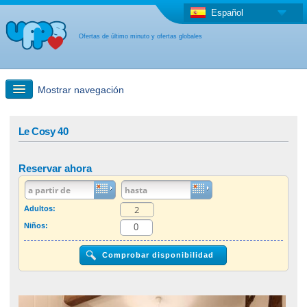
Español
Ofertas de último minuto y ofertas globales
Mostrar navegación
búsqueda rápida
Le Cosy 40
Viajes: Búsqueda en el mapa
Reservar ahora
Oferta de última hora + Oferta global
Adultos:
Niños:
otro país