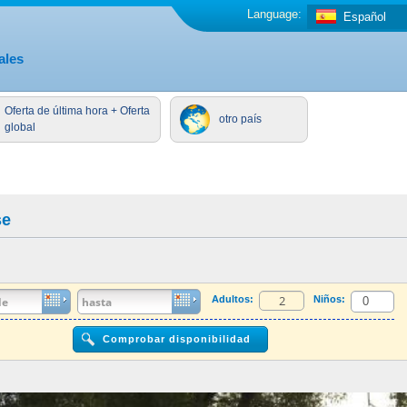
Language:
Español
ales
Oferta de última hora + Oferta
otro país
global
se
Adultos:
Niños: