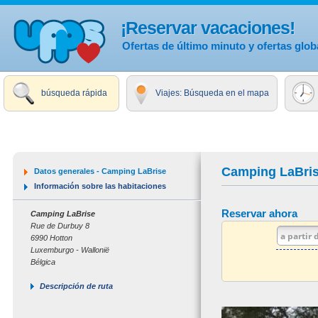
¡Reservar vacaciones!
Ofertas de último minuto y ofertas glob
búsqueda rápida
Viajes: Búsqueda en el mapa
Camping LaBri
Datos generales - Camping LaBrise
Información sobre las habitaciones
Reservar ahora
Camping LaBrise
Rue de Durbuy 8
6990 Hotton
Luxemburgo - Wallonië
Bélgica
Descripción de ruta