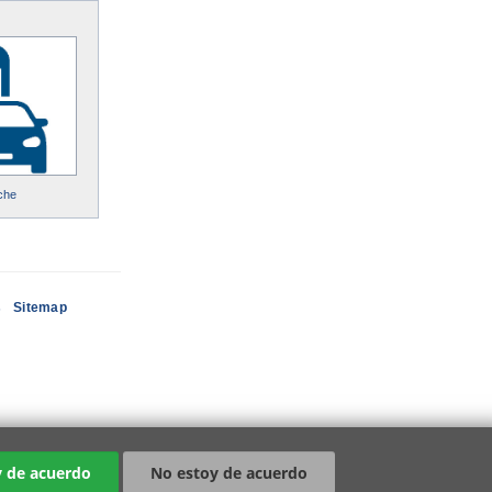
che
s
Sitemap