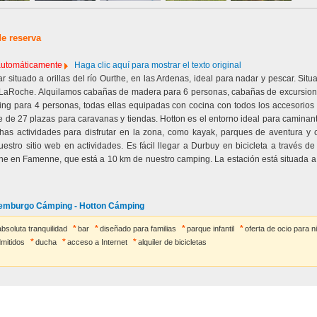
de reserva
 automáticamente
Haga clic aquí para mostrar el texto original
 situado a orillas del río Ourthe, en las Ardenas, ideal para nadar y pescar. Sit
LaRoche. Alquilamos cabañas de madera para 6 personas, cabañas de excursioni
g para 4 personas, todas ellas equipadas con cocina con todos los accesorios y 
de 27 plazas para caravanas y tiendas. Hotton es el entorno ideal para caminante
as actividades para disfrutar en la zona, como kayak, parques de aventura y 
estro sitio web en actividades. Es fácil llegar a Durbuy en bicicleta a través d
e en Famenne, que está a 10 km de nuestro camping. La estación está situada a
xemburgo Cámping - Hotton Cámping
absoluta tranquilidad
bar
diseñado para familias
parque infantil
oferta de ocio para n
mitidos
ducha
acceso a Internet
alquiler de bicicletas