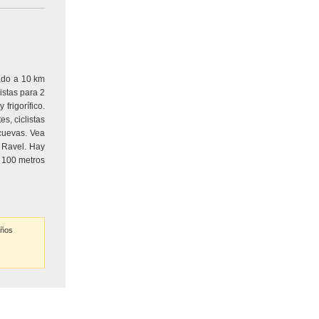
uado a 10 km
stas para 2
frigorífico.
s, ciclistas
cuevas. Vea
e Ravel. Hay
 100 metros
iños