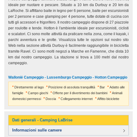
ideale per nuotare e pescare. Situato a 10 km da Durbuy e 20 km da
LaRoche. Si affittano baite in legno per 6 persone, baite per escursionisti
per 2 persone e case glamping per 4 persone, tutte dotate di cucina con
tutti gli accessori e frigorifero. Il nostro campeggio dispone di 27 piazzole
per roulotte e tende. Hotton è l'ambiente ideale per escursionisti, ciclisti
e scalatori. Ci sono molte attività da praticare nella zona, come il kayak, i
parchi avventura e le grotte. Visualizza tutte le opzioni sul nostro sito
Web nella sezione attività Durbuy è facilmente raggiungibile in bicicletta
tramite Ravel. Ci sono molti negozi a Marche en Famenne, che dista 10
km dal nostro campeggio. La stazione si trova a 100 metri dal nostro
campeggio.
Wallonië Campeggio - Lussemburgo Campeggio - Hotton Campeggio
Direttamente al lago
Posizione di assoluta tranquillità
Bar
Adatto alle
famiglie
Campo giochi
Offerte per il divertimento dei bambini
Animali
domestici permessi
Doccia
Collegamento internet
Affitto biciclette
Dati generali - Camping LaBrise
Informazioni sulle camere