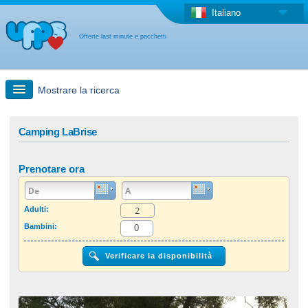
Italiano
Offerte last minute e pacchetti
Mostrare la ricerca
Ricerca rapida
Camping LaBrise
Viaggi: Ricerca con la mappa
Prenotare ora
Offerta last minute + Offerta forfettaria
Adulti:
Bambini:
Altro paese