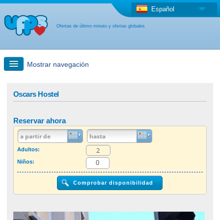
Español
Ofertas de último minuto y ofertas globales
Mostrar navegación
búsqueda rápida
Oscars Hostel
Viajes: Búsqueda en el mapa
Reservar ahora
Oferta de última hora + Oferta global
Adultos:
Niños:
otro país