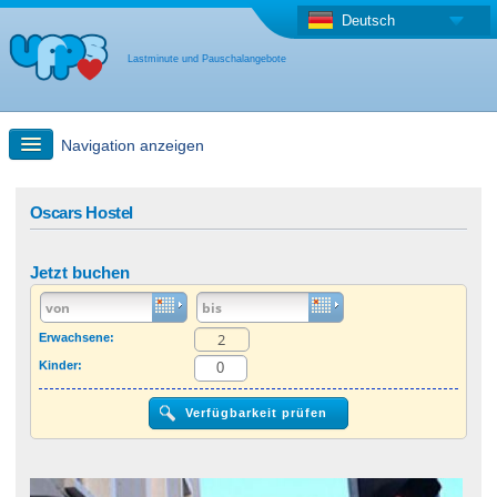
Deutsch
Lastminute und Pauschalangebote
Navigation anzeigen
Schnellsuche
Oscars Hostel
Reise: Landkarten-Suche
Jetzt buchen
Last Minute Angebot + Pauschalangebot
Erwachsene:
Kinder:
Anderes Land