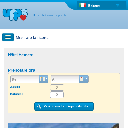
Italiano
Offerte last minute e pacchetti
Mostrare la ricerca
Ricerca rapida
Hôtel Hemera
Viaggi: Ricerca con la mappa
Prenotare ora
Offerta last minute + Offerta forfettaria
Adulti:
Bambini:
Altro paese