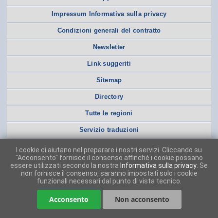
Impressum Informativa sulla privacy
Condizioni generali del contratto
Newsletter
Link suggeriti
Sitemap
Directory
Tutte le regioni
Servizio traduzioni
I cookie ci aiutano nel preparare i nostri servizi. Cliccando su
"Acconsento" fornisce il consenso affinché i cookie possano
essere utilizzati secondo la nostra
Informativa sulla privacy
. Se
non fornisce il consenso, saranno impostati solo i cookie
funzionali necessari dal punto di vista tecnico.