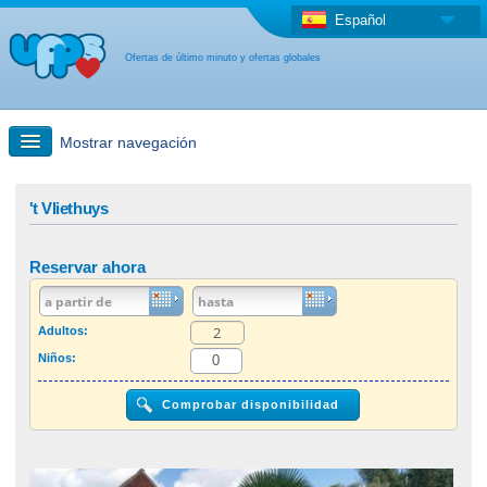
Español
Ofertas de último minuto y ofertas globales
Mostrar navegación
búsqueda rápida
't Vliethuys
Viajes: Búsqueda en el mapa
Reservar ahora
Oferta de última hora + Oferta global
Adultos:
Niños:
otro país