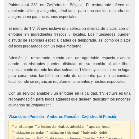
Polderstraat 238 en Zwijndrecht, Bélgica. El restaurante ofrece un
ambiente cálido y acogedor, ideal tanto para una comida relajada con
amigos como para ocasiones especiales.
El menú de 't Vliethuys incluye una selección diversa de platos, con un
enfoque en ingredientes frescos y locales. Los huéspedes pueden
disfrutar de sabrosas especialidades de temporada, así como de platos
clásicos preparados con un toque moderno.
Además, el restaurante cuenta con un agradable espacio exterior,
donde los visitantes pueden disfrutar de su comida al aire libre,
especialmente durante los días soleados. 't Vliethuys no solo es un lugar
para cenar, sino también un punto de encuentro para la comunidad
local, donde se organizan regularmente eventos y noches especiales.
Con un servicio amable y un enfoque en la calidad, 't Vliethuys es una
recomendación para todos aquellos que deseen descubrir los rincones
culinarios de Zwijndrecht.
Vlaanderen Pensión - Amberes Pensión - Zwijndrecht Pensión
en el campo
animales domésticos admitidos
aparcamiento
habitación estándar
habitación individual
habitación doble
habitación con WC
habitación con bañera
ducha
TV
acceso a