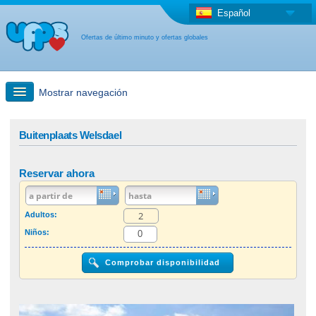
Español
Ofertas de último minuto y ofertas globales
Mostrar navegación
búsqueda rápida
Buitenplaats Welsdael
Viajes: Búsqueda en el mapa
Reservar ahora
Oferta de última hora + Oferta global
Adultos:
Niños:
otro país