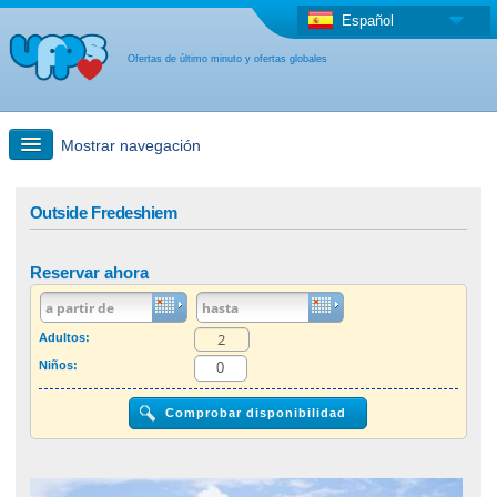
Español
Ofertas de último minuto y ofertas globales
Mostrar navegación
búsqueda rápida
Outside Fredeshiem
Viajes: Búsqueda en el mapa
Reservar ahora
Oferta de última hora + Oferta global
Adultos:
Niños:
otro país