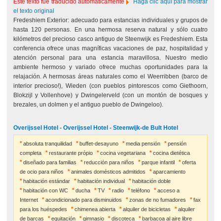
Este texto fue traducido automáticamente
Haga clic aquí para mostrar
el texto original
Fredeshiem Exterior: adecuado para estancias individuales y grupos de
hasta 120 personas. En una hermosa reserva natural y sólo cuatro
kilómetros del precioso casco antiguo de Steenwijk es Fredeshiem. Esta
conferencia ofrece unas magníficas vacaciones de paz, hospitalidad y
atención personal para una estancia maravillosa. Nuestro medio
ambiente hermoso y variado ofrece muchas oportunidades para la
relajación. A hermosas áreas naturales como el Weerribben (barco de
interior precioso!), Wieden (con pueblos pintorescos como Giethoorn,
Blokzijl y Vollenhove) y Dwingelerveld (con un montón de bosques y
brezales, un dolmen y el antiguo pueblo de Dwingeloo).
Overijssel Hotel - Overijssel Hotel - Steenwijk-de Bult Hotel
absoluta tranquilidad
buffet-desayuno
media pensión
pensión
completa
restaurante própio
cocina vegetariana
cocina dietética
diseñado para familias
reducción para niños
parque infantil
oferta
de ocio para niños
animales domésticos admitidos
aparcamiento
habitación estándar
habitación individual
habitación doble
habitación con WC
ducha
TV
radio
teléfono
acceso a
Internet
acondicionado para disminuidos
zonas de no fumadores
fax
para los huéspedes
chimenea abierta
alquiler de bicicletas
alquiler
de barcas
equitación
gimnasio
discoteca
barbacoa al aire libre