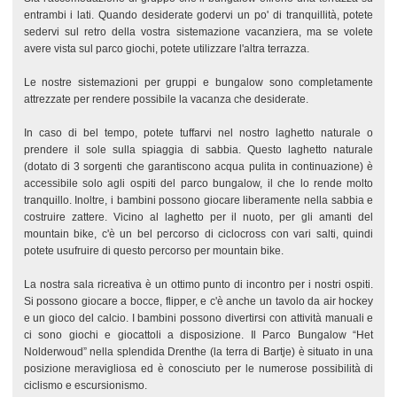
entrambi i lati. Quando desiderate godervi un po' di tranquillità, potete
sedervi sul retro della vostra sistemazione vacanziera, ma se volete
avere vista sul parco giochi, potete utilizzare l'altra terrazza.
Le nostre sistemazioni per gruppi e bungalow sono completamente
attrezzate per rendere possibile la vacanza che desiderate.
In caso di bel tempo, potete tuffarvi nel nostro laghetto naturale o
prendere il sole sulla spiaggia di sabbia. Questo laghetto naturale
(dotato di 3 sorgenti che garantiscono acqua pulita in continuazione) è
accessibile solo agli ospiti del parco bungalow, il che lo rende molto
tranquillo. Inoltre, i bambini possono giocare liberamente nella sabbia e
costruire zattere. Vicino al laghetto per il nuoto, per gli amanti del
mountain bike, c'è un bel percorso di ciclocross con vari salti, quindi
potete usufruire di questo percorso per mountain bike.
La nostra sala ricreativa è un ottimo punto di incontro per i nostri ospiti.
Si possono giocare a bocce, flipper, e c'è anche un tavolo da air hockey
e un gioco del calcio. I bambini possono divertirsi con attività manuali e
ci sono giochi e giocattoli a disposizione. Il Parco Bungalow “Het
Nolderwoud” nella splendida Drenthe (la terra di Bartje) è situato in una
posizione meravigliosa ed è conosciuto per le numerose possibilità di
ciclismo e escursionismo.