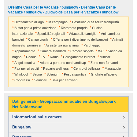
Drenthe Casa per le vacanze / bungalow - Drenthe Casa per le
vacanze / bungalow - Zuidwolde Casa per le vacanze / bungalow
Direttamente al lago
In campagna
Posizione di assoluta tranquillità
Buffet per la prima colazione
Ristorante proprio
Cucina
internazionale
Specialità regionali
Adatto alle famiglie
Animatori per
bambini
Campo giochi
Offerte per il divertimento dei bambini
Animali
domestici permessi
Assistenza agli animali
Parcheggio
Appartamento
Camera standard
Camera singola
WC
Vasca da
bagno
Doccia
TV
Radio
Collegamento internet
Minibar
Angolo cucina
Adatto a persone con handicap
Zone non-fumatori
Fax per gli ospiti
Reparto wellness
Centro di bellezza
Massaggio
Whirlpool
Sauna
Solarium
Pesca sportiva
Grigliate all'aperto
Congressi
Seminari
Sala per seminari
Dati generali - Groepsaccommodatie en Bungalowpark
Het Nolderwoud
Informazioni sulle camere
Bungalow