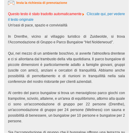
Invia la richiesta di prenotazione
Questo testo è stato tradotto automaticamente
Cliccate qui, per vedere
il testo originale
Un'oasi di pace, spazio e convivialità
In Drenthe, vicino al villaggio turistico di Zuidwolde, si trova
l'Accomodazione di Gruppo e Parco Bungalow “Het Nolderwoud”.
Qui, nel mezzo di un ambiente boschivo, si avverte l'atmosfera drentese
e ci si allontana dal trambusto della vita quotidiana. Il parco bungalow di
piccole dimensioni è particolarmente adatto a famiglie giovani, gruppi
(uscite con amici), anziani e cercatori di tranquillità. Abbiamo anche
possibilità di pernottamento e di riunioni in tranquillità nella sala
conferenze del nostro ristorante per clienti aziendali.
Al centro del parco bungalow si trova un meraviglioso parco giochi con
trampoline, scivolo, altalene, e un'area di equilibrismo, attorno alla quale
ci sono un'accomodazione di gruppo per 22 persone (Drenthe),
un'accomodazione di gruppo per 24 persone (Wellness) con sauna e
possibilità di benessere, un bungalow per 10 persone e bungalow per 2
persone.
Sia l'accomodazione di gruppo che il bungalow offrono una terrazza su