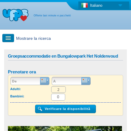
Italiano
Offerte last minute e pacchetti
Mostrare la ricerca
Ricerca rapida
Groepsaccommodatie en Bungalowpark Het Nolderwoud
Viaggi: Ricerca con la mappa
Prenotare ora
Offerta last minute + Offerta forfettaria
Adulti:
Bambini:
Altro paese