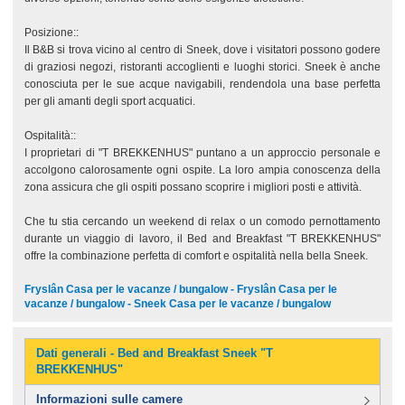
Posizione::
Il B&B si trova vicino al centro di Sneek, dove i visitatori possono godere
di graziosi negozi, ristoranti accoglienti e luoghi storici. Sneek è anche
conosciuta per le sue acque navigabili, rendendola una base perfetta
per gli amanti degli sport acquatici.
Ospitalità::
I proprietari di "T BREKKENHUS" puntano a un approccio personale e
accolgono calorosamente ogni ospite. La loro ampia conoscenza della
zona assicura che gli ospiti possano scoprire i migliori posti e attività.
Che tu stia cercando un weekend di relax o un comodo pernottamento
durante un viaggio di lavoro, il Bed and Breakfast "T BREKKENHUS"
offre la combinazione perfetta di comfort e ospitalità nella bella Sneek.
Fryslân Casa per le vacanze / bungalow - Fryslân Casa per le
vacanze / bungalow - Sneek Casa per le vacanze / bungalow
Dati generali - Bed and Breakfast Sneek "T
BREKKENHUS"
Informazioni sulle camere