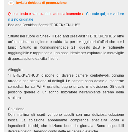
Invia la richiesta di prenotazione
Questo testo è stato tradotto automaticamente
Cliccate qui, per vedere
il testo originale
Bed and Breakfast Sneek "T BREKKENHUS"
Situato nel cuore di Sneek, il Bed and Breakfast "T BREKKENHUS" offre
un'atmosfera accogliente e calda sia per i viaggiatori d'affari che per i
turisti. Situato in Koninginnenpage 21, questo B&B è facilmente
raggiungibile e rappresenta una base ideale per esplorare le meraviglie
di questa splendida città frisone.
Alloggio::
"T BREKKENHUS" dispone di diverse camere confortevoli, ognuna
arredata con attenzione ai dettagli. Le camere sono dotate di moderne
comodità, tra cui Wi-Fi gratuito, bagno privato e televisione. Gli ospiti
possono godere di un sonno ristoratore nell'ambiente sereno della
struttura.
Colazione::
Ogni mattina gli ospiti vengono accolti con una deliziosa colazione
fresca. La colazione abbondante comprende specialità locali e
ingredienti freschi, che iniziano bene la giornata. Sono disponibili
diverse opzioni, tenendo conto delle esigenze dietetiche.