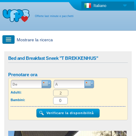
Italiano
Offerte last minute e pacchetti
Mostrare la ricerca
Ricerca rapida
Bed and Breakfast Sneek "T BREKKENHUS"
Viaggi: Ricerca con la mappa
Prenotare ora
Offerta last minute + Offerta forfettaria
Adulti:
Bambini:
Altro paese