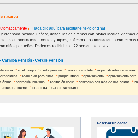
de reserva
 automáticamente
Haga clic aquí para mostrar el texto original
e y ordenada posada Češnar, donde les deleitamos con platos locales. Además 
miento en habitaciones dobles y triples, así como dos habitaciones con camas a
con niños pequeños. Podemos recibir hasta 22 personas a la vez.
- Carniloa Pensión - Cerklje Pensión
 de esquí
en el campo
media pensión
pensión completa
especialidades regionales
ara familias
reducción para niños
parque infantil
aparcamiento
aparcamiento para
estándar
habitación individual
habitación doble
habitación con más de dos camas
ha
acceso a Internet
discoteca
sala de seminarios
Reservar un coche