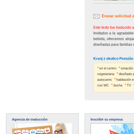
Enviar solicitud 
Este texto fue traducido
Invitados a la agradabl
bebida, ofrecemos aloja
diseñadas para familias 
Kranj z okolico Pensión 
en el centro
estación
vegetariana
diseñado p
autocares
habitación 
con WC
ducha
TV
Agencia de traducción
Inscribir su empresa