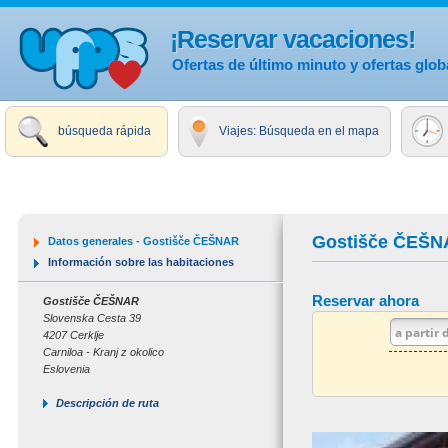
¡Reservar vacaciones!
Ofertas de último minuto y ofertas glob
búsqueda rápida
Viajes: Búsqueda en el mapa
Gostišče ČEŠN
Datos generales - Gostišče ČEŠNAR
Información sobre las habitaciones
Reservar ahora
Gostišče ČEŠNAR
Slovenska Cesta 39
4207 Cerklje
Carniloa - Kranj z okolico
Eslovenia
Descripción de ruta