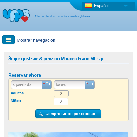
Español
Ofertas de último minuto y ofertas globales
Mostrar navegación
búsqueda rápida
Šinjor gostišče & penzion Maučec Franc Ml. s.p.
Viajes: Búsqueda en el mapa
Reservar ahora
Oferta de última hora + Oferta global
Adultos:
Niños:
otro país