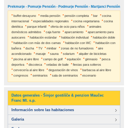
Prekmurje - Pomurje Pensión - Podmurje Pensión - Martjanci Pensión
buffet-desayuno
media pensión
pensión completa
bar
cocina
internacional
especialidades regionales
cocina vegetariana
cocina
dietética
parque infantil
oferta de ocio para niños
animales
domésticos admitidos
caja fuerte
aparcamiento
aparcamiento para
autocares
habitación estándar
habitación individual
habitación doble
habitación con más de dos camas
habitación con WC
habitación con
bañera
ducha
TV
minibar
zonas de no fumadores
aire
acondicionado
masaje
sauna
solarium
alquiler de bicicletas
piscina al aire libre
campo de golf
equitación
gimnasio
pesca
deportiva
discoteca
veladas de baile
fiestas para solteros
cervecería al aire libre
degustación de vinos
barbacoa al aire libre
congresos
seminarios
sala de seminarios
escenario
Datos generales - Šinjor gostišče & penzion Maučec
Franc Ml. s.p.
Información sobre las habitaciones
Galeria