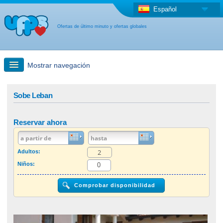
Español
Ofertas de último minuto y ofertas globales
Mostrar navegación
búsqueda rápida
Sobe Leban
Viajes: Búsqueda en el mapa
Reservar ahora
Oferta de última hora + Oferta global
Adultos:
Niños:
otro país