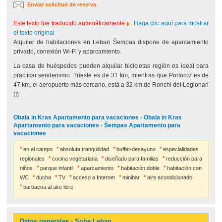
Enviar solicitud de reserva
Este texto fue traducido automáticamente
Haga clic aquí para mostrar
el texto original
Alquiler de habitaciones en Leban Šempas dispone de aparcamiento
privado, conexión Wi-Fi y aparcamiento.
La casa de huéspedes pueden alquilar bicicletas región es ideal para
practicar senderismo. Trieste es de 31 km, mientras que Portoroz es de
47 km, el aeropuerto más cercano, está a 32 km de Ronchi dei Legionari
(I)
Obala in Kras Apartamento para vacaciones - Obala in Kras
Apartamento para vacaciones - Šempas Apartamento para
vacaciones
en el campo
absoluta tranquilidad
buffet-desayuno
especialidades
regionales
cocina vegetariana
diseñado para familias
reducción para
niños
parque infantil
aparcamiento
habitación doble
habitación con
WC
ducha
TV
acceso a Internet
minibar
aire acondicionado
barbacoa al aire libre
Datos generales - Sobe Leban