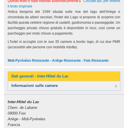
Questo testo è stato tradotto automaticamente
Cliccate qui, per vedere
il testo originale
Antica bergeria del 1599 situata sulle rive del lago dell'Ariège e
circondata da alberi secolari, l'hotel del Lago vi propone di scoprire con
facilità questa celebre regione di castelli, gastronomia e passeggiate. Un
parcheggio privato chiuso gratuito è disponibile in loco, così come un
parcheggio per moto chiuso a pagamento.
L'hotel vi accoglie con le sue 35 camere a bordo lago, di cui due PMR
(accessibili alle persone con mobilità ridotta).
Midi-Pyrénées Ristorante - Ariège Ristorante - Foix Ristorante
Dati generali - Inter-Hôtel du Lac
Informazioni sulle camere
Inter-Hôtel du Lac
Chem. de Labarre
09000 Foix
Ariège - Midi-Pyrénées
Francia