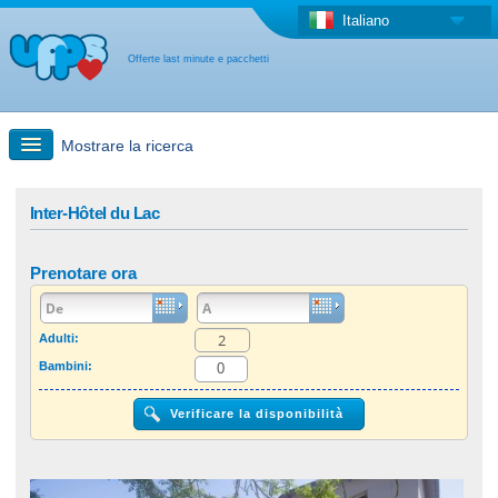
Italiano
Offerte last minute e pacchetti
Mostrare la ricerca
Ricerca rapida
Inter-Hôtel du Lac
Viaggi: Ricerca con la mappa
Prenotare ora
Offerta last minute + Offerta forfettaria
Adulti:
Bambini:
Altro paese