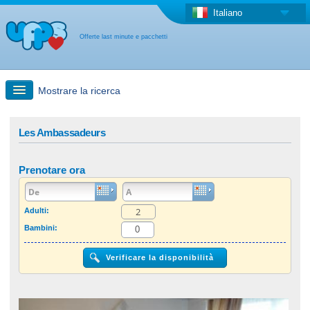
Italiano
Offerte last minute e pacchetti
Mostrare la ricerca
Ricerca rapida
Les Ambassadeurs
Viaggi: Ricerca con la mappa
Prenotare ora
Offerta last minute + Offerta forfettaria
Adulti:
Bambini:
Altro paese