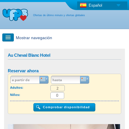
Español
Ofertas de último minuto y ofertas globales
Mostrar navegación
búsqueda rápida
Au Cheval Blanc Hotel
Viajes: Búsqueda en el mapa
Reservar ahora
Oferta de última hora + Oferta global
Adultos:
Niños:
otro país