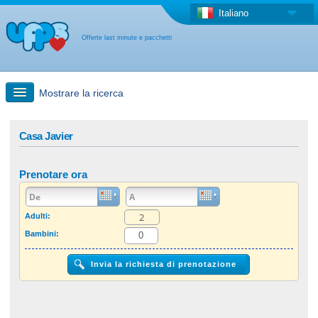
Italiano
Offerte last minute e pacchetti
Mostrare la ricerca
Ricerca rapida
Casa Javier
Viaggi: Ricerca con la mappa
Prenotare ora
Offerta last minute + Offerta forfettaria
Adulti:
Bambini:
Altro paese