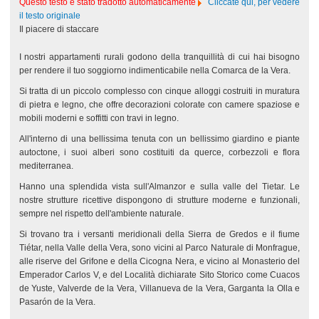
Questo testo è stato tradotto automaticamente
Cliccate qui, per vedere
il testo originale
Il piacere di staccare
I nostri appartamenti rurali godono della tranquillità di cui hai bisogno
per rendere il tuo soggiorno indimenticabile nella Comarca de la Vera.
Si tratta di un piccolo complesso con cinque alloggi costruiti in muratura
di pietra e legno, che offre decorazioni colorate con camere spaziose e
mobili moderni e soffitti con travi in legno.
All'interno di una bellissima tenuta con un bellissimo giardino e piante
autoctone, i suoi alberi sono costituiti da querce, corbezzoli e flora
mediterranea.
Hanno una splendida vista sull'Almanzor e sulla valle del Tietar. Le
nostre strutture ricettive dispongono di strutture moderne e funzionali,
sempre nel rispetto dell'ambiente naturale.
Si trovano tra i versanti meridionali della Sierra de Gredos e il fiume
Tiétar, nella Valle della Vera, sono vicini al Parco Naturale di Monfrague,
alle riserve del Grifone e della Cicogna Nera, e vicino al Monasterio del
Emperador Carlos V, e del Località dichiarate Sito Storico come Cuacos
de Yuste, Valverde de la Vera, Villanueva de la Vera, Garganta la Olla e
Pasarón de la Vera.