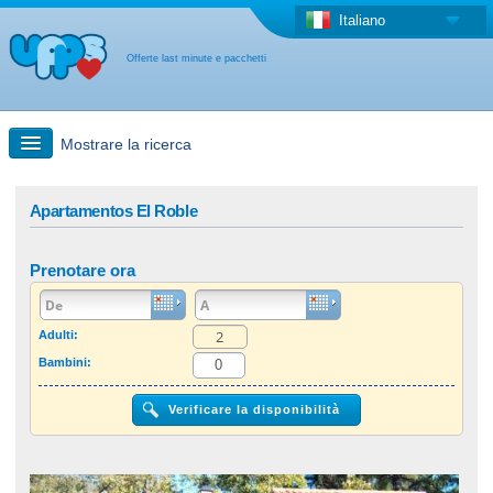
Italiano
Offerte last minute e pacchetti
Mostrare la ricerca
Ricerca rapida
Apartamentos El Roble
Viaggi: Ricerca con la mappa
Prenotare ora
Offerta last minute + Offerta forfettaria
Adulti:
Bambini:
Altro paese