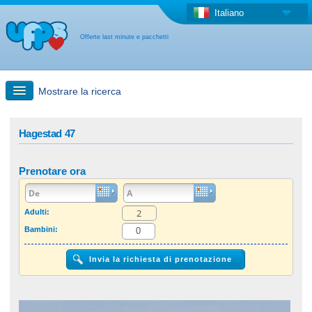
Italiano
Offerte last minute e pacchetti
Mostrare la ricerca
Ricerca rapida
Hagestad 47
Viaggi: Ricerca con la mappa
Prenotare ora
Offerta last minute + Offerta forfettaria
Adulti:
Bambini:
Altro paese