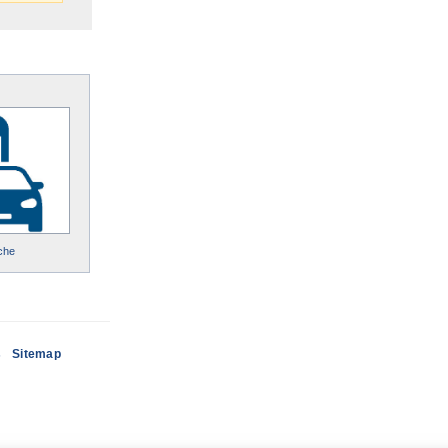
che
s
Sitemap