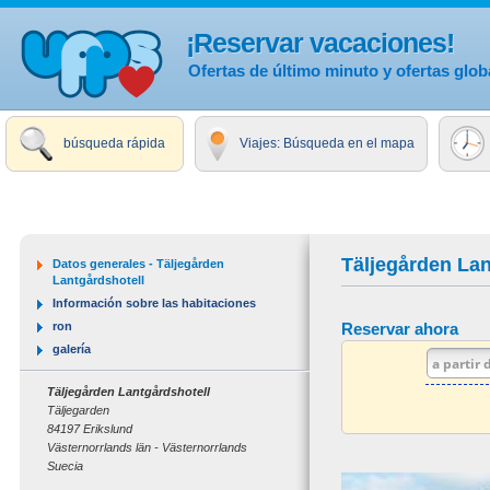
¡Reservar vacaciones!
Ofertas de último minuto y ofertas glob
búsqueda rápida
Viajes: Búsqueda en el mapa
Täljegården Lan
Datos generales - Täljegården
Lantgårdshotell
Información sobre las habitaciones
ron
Reservar ahora
galería
Täljegården Lantgårdshotell
Täljegarden
84197 Erikslund
Västernorrlands län - Västernorrlands
Suecia