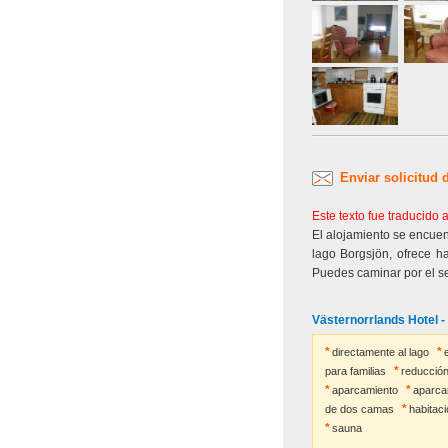
Enviar solicitud 
Este texto fue traducido
El alojamiento se encuent
lago Borgsjön, ofrece h
Puedes caminar por el se
Västernorrlands Hotel - 
directamente al lago
para familias
reducción
aparcamiento
aparca
de dos camas
habitac
sauna