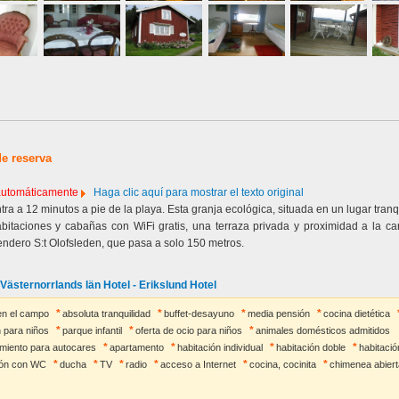
de reserva
 automáticamente
Haga clic aquí para mostrar el texto original
ra a 12 minutos a pie de la playa. Esta granja ecológica, situada en un lugar tranqu
abitaciones y cabañas con WiFi gratis, una terraza privada y proximidad a la ca
ndero S:t Olofsleden, que pasa a solo 150 metros.
Västernorrlands län Hotel - Erikslund Hotel
en el campo
absoluta tranquilidad
buffet-desayuno
media pensión
cocina dietética
 para niños
parque infantil
oferta de ocio para niños
animales domésticos admitidos
miento para autocares
apartamento
habitación individual
habitación doble
habitaci
ión con WC
ducha
TV
radio
acceso a Internet
cocina, cocinita
chimenea abiert