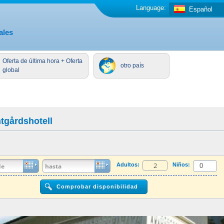
Language:
Español
ales
Oferta de última hora + Oferta
otro país
global
tgårdshotell
Adultos:
Niños: