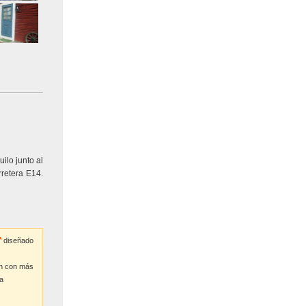
ilo junto al
rretera E14.
diseñado
ón con más
a