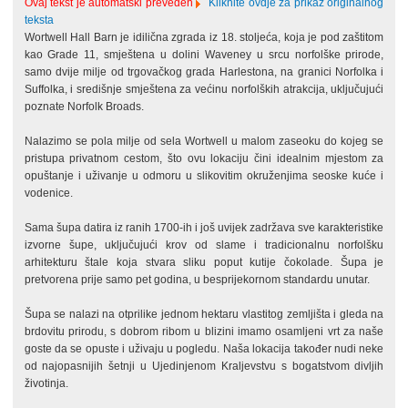
Ovaj tekst je automatski preveden
Kliknite ovdje za prikaz originalnog
teksta
Wortwell Hall Barn je idilična zgrada iz 18. stoljeća, koja je pod zaštitom
kao Grade 11, smještena u dolini Waveney u srcu norfolške prirode,
samo dvije milje od trgovačkog grada Harlestona, na granici Norfolka i
Suffolka, i središnje smještena za većinu norfolških atrakcija, uključujući
poznate Norfolk Broads.
Nalazimo se pola milje od sela Wortwell u malom zaseoku do kojeg se
pristupa privatnom cestom, što ovu lokaciju čini idealnim mjestom za
opuštanje i uživanje u odmoru u slikovitim okruženjima seoske kuće i
vodenice.
Sama šupa datira iz ranih 1700-ih i još uvijek zadržava sve karakteristike
izvorne šupe, uključujući krov od slame i tradicionalnu norfolšku
arhitekturu štale koja stvara sliku poput kutije čokolade. Šupa je
pretvorena prije samo pet godina, u besprijekornom standardu unutar.
Šupa se nalazi na otprilike jednom hektaru vlastitog zemljišta i gleda na
brdovitu prirodu, s dobrom ribom u blizini imamo osamljeni vrt za naše
goste da se opuste i uživaju u pogledu. Naša lokacija također nudi neke
od najopasnijih šetnji u Ujedinjenom Kraljevstvu s bogatstvom divljih
životinja.