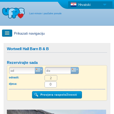
Hrvatski
Last-minute i paušalne ponude
Prikazati navigaciju
Brzo traženje
Wortwell Hall Barn B & B
Putovanja: Pretraga na zemljovidu
Rezervirajte sada
"Last Minute"ponuda + Paušalna ponuda
odrasli:
djeca:
Druga država