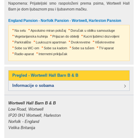
Napomena: Prijateljski smo raspoloženi prema psima, Wortwell Hall
Barn je dom ljubaznom psu i ljubavnom mačku.
England Pansion - Norfolk Pansion - Wortwell, Harleston Pansion
Na selu
Apsolutno miran položaj
Doručak u obliku samousluge
Vegetarijanska kuhinja
Prijazan do obitelji
Kucni ljubimci dozvoljeni
Parkiralište
Luuksuzni apartman
Dvokrevetne
Višekrevetne
Sobe sa WC-om
Sobe sa kadom
Sobe sa tušem
TV-aparat
Radio-aparat
Internetni priključak
Pregled - Wortwell Hall Barn B & B
Informacije o sobama
Wortwell Hall Barn B & B
Low Road, Wortwell
IP20 0HJ Wortwell, Harleston
Norfolk - England
Velika Britanija