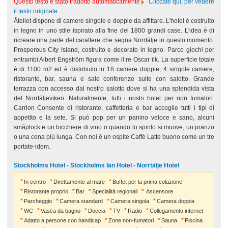
Questo testo è stato tradotto automaticamente
Cliccate qui, per vedere
il testo originale
Åtellet dispone di camere singole e doppie da affittare. L'hotel è costruito
in legno in uno stile ispirato alla fine del 1800 grandi case. L'idea è di
ricreare una parte del carattere che segna Norrtälje in questo momento.
Prosperous City Island, costruito e decorato in legno. Parco giochi per
entrambi Albert Engström figura come il re Oscar ilk. La superficie totale
è di 1100 m2 ed è distribuito in 18 camere doppie, 4 singole camere,
ristorante, bar, sauna e sale conferenze suite con salotto. Grande
terrazza con accesso dal nostro salotto dove si ha una splendida vista
del Norrtäljeviken. Naturalmente, tutti i nostri hotel per non fumatori.
Carrion Consente di ristorante, caffetteria e bar accoglie tutti i tipi di
appetito e la sete. Si può pop per un panino veloce e sano, alcuni
småplock e un bicchiere di vino o quando lo spirito si muove, un pranzo
o una cena più lunga. Con noi è un ospite Caffè Latte buono come un tre
portate-idem.
Stockholms Hotel - Stockholms län Hotel - Norrtälje Hotel
In centro
Direttamente al mare
Buffet per la prima colazione
Ristorante proprio
Bar
Specialità regionali
Ascensore
Parcheggio
Camera standard
Camera singola
Camera doppia
WC
Vasca da bagno
Doccia
TV
Radio
Collegamento internet
Adatto a persone con handicap
Zone non-fumatori
Sauna
Piscina