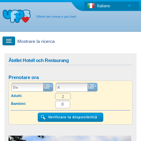
Italiano
Offerte last minute e pacchetti
Mostrare la ricerca
Ricerca rapida
Åtellet Hotell och Restaurang
Viaggi: Ricerca con la mappa
Prenotare ora
Offerta last minute + Offerta forfettaria
Adulti:
Bambini:
Altro paese