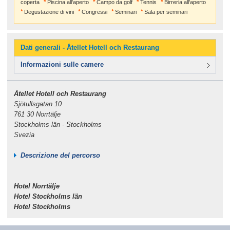
coperta
Piscina all'aperto
Campo da golf
Tennis
Birreria all'aperto
Degustazione di vini
Congressi
Seminari
Sala per seminari
Dati generali - Åtellet Hotell och Restaurang
Informazioni sulle camere
Åtellet Hotell och Restaurang
Sjötullsgatan 10
761 30 Norrtälje
Stockholms län - Stockholms
Svezia
Descrizione del percorso
Hotel Norrtälje
Hotel Stockholms län
Hotel Stockholms