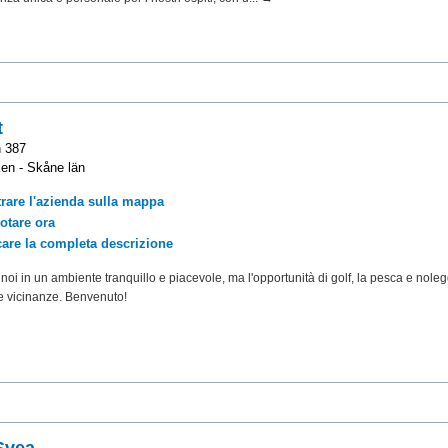
t
 387
en - Skåne län
rare l'azienda sulla mappa
otare ora
care la completa descrizione
noi in un ambiente tranquillo e piacevole, ma l'opportunità di golf, la pesca e nole
e vicinanze. Benvenuto!