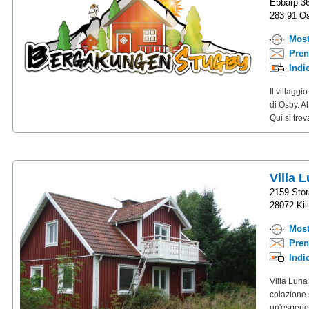
Ebbarp 3
283 91 Os
Most
Pren
Indi
Il villagg
di Osby. A
Qui si tro
Villa 
2159 Stor
28072 Kil
Most
Pren
Indi
Villa Luna
colazione 
un'esperie