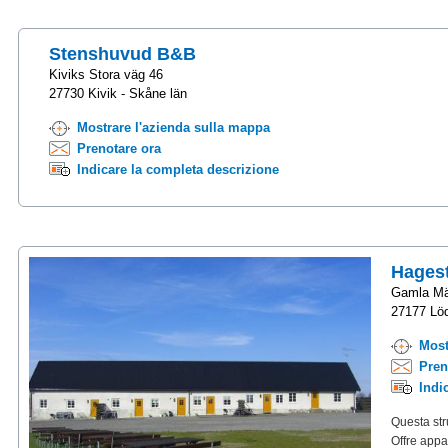
Stenshuvud B&B
Kiviks Stora väg 46
27730 Kivik - Skåne län
Mostrare l'azienda sulla mappa
Prenotare ora
Indicare la completa descrizione
Hages
Gamla Mä
27177 Löd
Most
Pren
Indi
Questa str
Offre appa