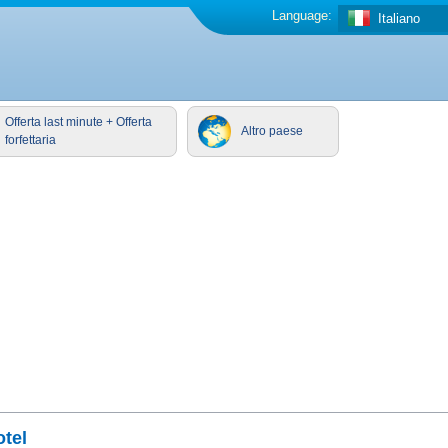
Language:
Italiano
Offerta last minute + Offerta
Altro paese
forfettaria
otel