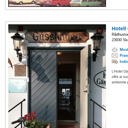
Hotell
Rådhustor
23930 Ska
Most
Pren
Indi
L'Hotel Gä
offre ai s
ambiente p