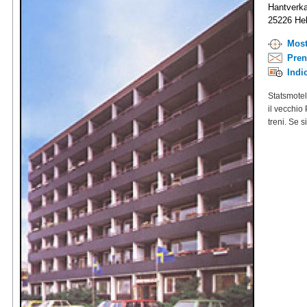
Hantverka
25226 Hel
Most
Pren
Indi
Statsmotell
il vecchio
treni. Se 