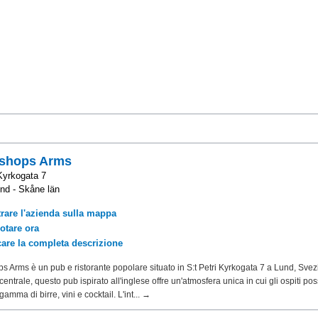
ishops Arms
 Kyrkogata 7
nd - Skåne län
rare l'azienda sulla mappa
otare ora
care la completa descrizione
s Arms è un pub e ristorante popolare situato in S:t Petri Kyrkogata 7 a Lund, Svez
centrale, questo pub ispirato all'inglese offre un'atmosfera unica in cui gli ospiti p
amma di birre, vini e cocktail. L'int... →