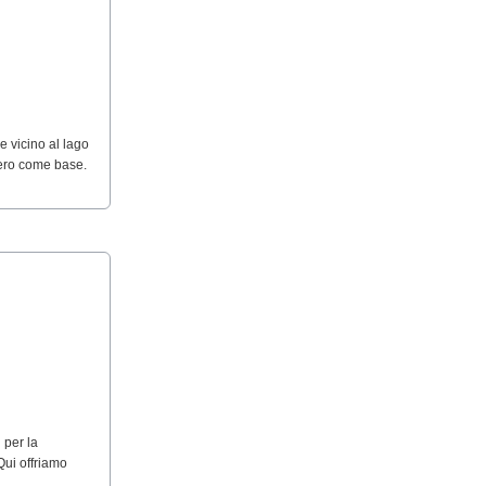
e vicino al lago
 nero come base.
 per la
Qui offriamo