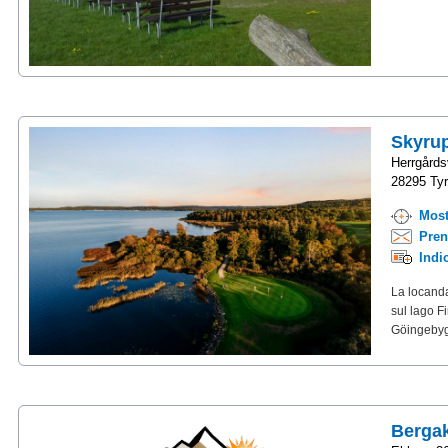
Skyrup
Herrgård
28295 Tyr
Most
Pren
Indi
La locanda
sul lago F
Göingebygd
Berga