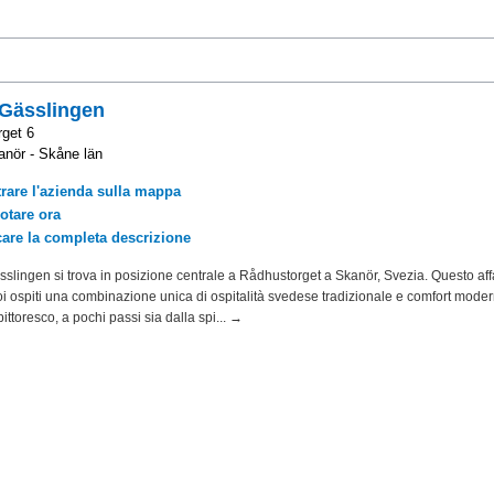
 Gässlingen
get 6
nör - Skåne län
rare l'azienda sulla mappa
otare ora
care la completa descrizione
sslingen si trova in posizione centrale a Rådhustorget a Skanör, Svezia. Questo aff
uoi ospiti una combinazione unica di ospitalità svedese tradizionale e comfort moder
ittoresco, a pochi passi sia dalla spi... →