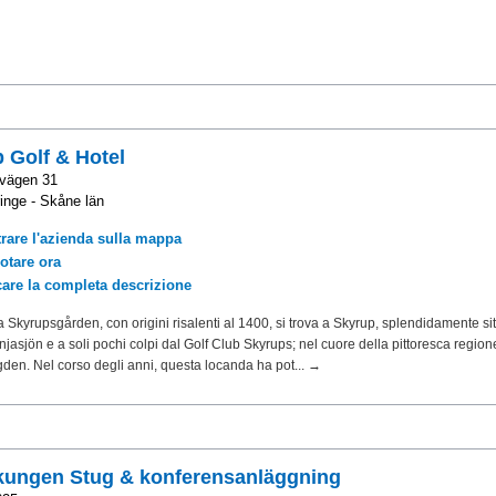
 Golf & Hotel
svägen 31
inge - Skåne län
rare l'azienda sulla mappa
otare ora
care la completa descrizione
 Skyrupsgården, con origini risalenti al 1400, si trova a Skyrup, splendidamente sit
injasjön e a soli pochi colpi dal Golf Club Skyrups; nel cuore della pittoresca region
en. Nel corso degli anni, questa locanda ha pot... →
kungen Stug & konferensanläggning