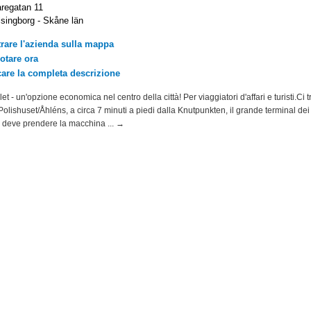
regatan 11
singborg - Skåne län
rare l'azienda sulla mappa
otare ora
care la completa descrizione
et - un'opzione economica nel centro della città! Per viaggiatori d'affari e turisti.Ci 
 Polishuset/Åhléns, a circa 7 minuti a piedi dalla Knutpunkten, il grande terminal dei 
si deve prendere la macchina ... →