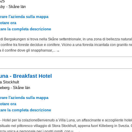
625
by - Skåne län
rare l'azienda sulla mappa
otare ora
care la completa descrizione
io di Bergakungen si trova nella Skåne settentrionale, in una zona di bellezza natural
l confine tra foreste decidue e conifere. Vicino a una foresta incantata con granito
va il confine dove gli snapphansar,... →
Luna - Breakfast Hotel
a Stockhult
leberg - Skåne län
rare l'azienda sulla mappa
otare ora
care la completa descrizione
 - Hotel per la colazioneBenvenuto a Villa Luna, un affascinante e accogliente hotel
situato nel pittoresco villaggio di Stora Stockhult, appena fuori Killeberg in Svezia. 
nza unica e personale per i nostri ospiti, con u... →