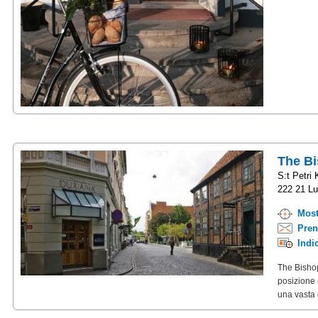
The B
S:t Petri
222 21 Lu
Most
Pren
Indi
The Bishop
posizione 
una vasta g