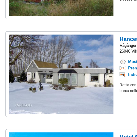
Hance
Rågången
26040 Vik
Most
Pren
Indi
Resta con 
barca nell