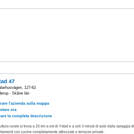
tad 47
larhusvägen, 127-62
erup - Skåne län
rare l'azienda sulla mappa
otare ora
care la completa descrizione
uttura rurale si trova a 20 km a est di Ystad e a soli 3 minuti di auto dalla spiaggia 
rtamenti con cucine completamente attrezzate e terrazze private.