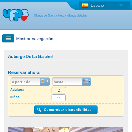
Español
Ofertas de último minuto y ofertas globales
Mostrar navegación
búsqueda rápida
Auberge De La Gaichel
Viajes: Búsqueda en el mapa
Reservar ahora
Oferta de última hora + Oferta global
Adultos:
Niños:
otro país