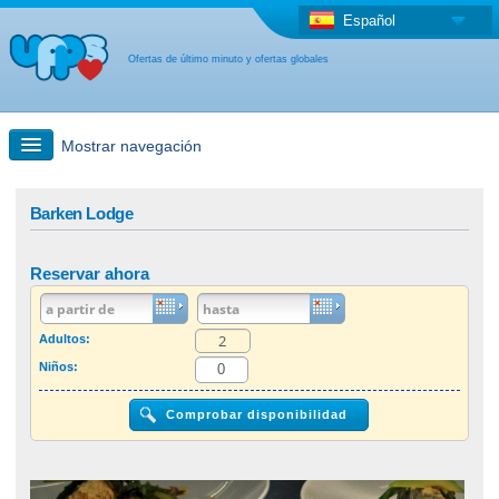
Español
Ofertas de último minuto y ofertas globales
Mostrar navegación
búsqueda rápida
Barken Lodge
Viajes: Búsqueda en el mapa
Reservar ahora
Oferta de última hora + Oferta global
Adultos:
Niños:
otro país