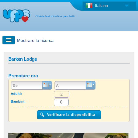
Italiano
Offerte last minute e pacchetti
Mostrare la ricerca
Ricerca rapida
Barken Lodge
Viaggi: Ricerca con la mappa
Prenotare ora
Offerta last minute + Offerta forfettaria
Adulti:
Bambini:
Altro paese