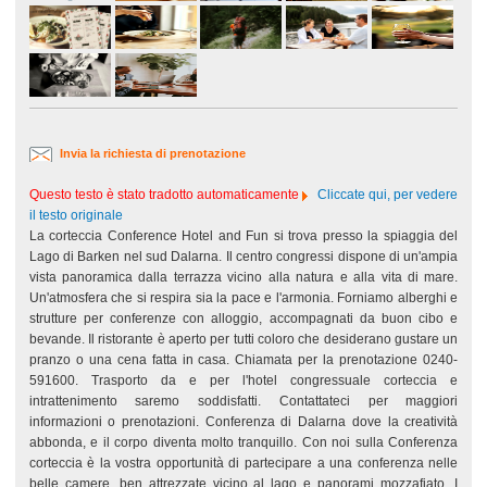
Invia la richiesta di prenotazione
Questo testo è stato tradotto automaticamente
Cliccate qui, per vedere
il testo originale
La corteccia Conference Hotel and Fun si trova presso la spiaggia del
Lago di Barken nel sud Dalarna. Il centro congressi dispone di un'ampia
vista panoramica dalla terrazza vicino alla natura e alla vita di mare.
Un'atmosfera che si respira sia la pace e l'armonia. Forniamo alberghi e
strutture per conferenze con alloggio, accompagnati da buon cibo e
bevande. Il ristorante è aperto per tutti coloro che desiderano gustare un
pranzo o una cena fatta in casa. Chiamata per la prenotazione 0240-
591600. Trasporto da e per l'hotel congressuale corteccia e
intrattenimento saremo soddisfatti. Contattateci per maggiori
informazioni o prenotazioni. Conferenza di Dalarna dove la creatività
abbonda, e il corpo diventa molto tranquillo. Con noi sulla Conferenza
corteccia è la vostra opportunità di partecipare a una conferenza nelle
belle camere, ben attrezzate vicino al lago e panorami mozzafiato. I