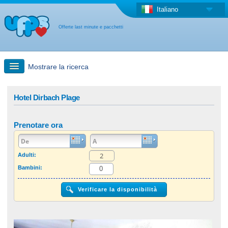
Italiano
Offerte last minute e pacchetti
Mostrare la ricerca
Ricerca rapida
Hotel Dirbach Plage
Viaggi: Ricerca con la mappa
Prenotare ora
Offerta last minute + Offerta forfettaria
Adulti:
Bambini:
Altro paese