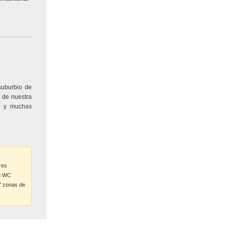
suburbio de
 de nuestra
rg y muchas
res
on WC
zonas de