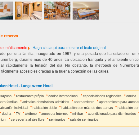
de reserva
 automáticamente
Haga clic aquí para mostrar el texto original
ado por una familia, inaugurado en 1997, y una posada que ha estado en un 
úremberg, durante más de 40 años. La ubicación tranquila y el ambiente único
idar rápidamente la tensión del día. No obstante, la metrópoli de Núrembe
n fácilmente accesibles gracias a la buena conexión de las calles.
anken Hotel - Langenzenn Hotel
esayuno
restaurante própio
cocina internacional
especialidades regionales
cocina
ara familias
animales domésticos admitidos
aparcamiento
aparcamiento para autoca
abitación individual
habitación doble
habitación con más de dos camas
habitación c
ducha
TV
teléfono
acceso a Internet
minibar
acondicionado para disminuidos
rium
cervecería al aire libre
seminarios
sala de seminarios