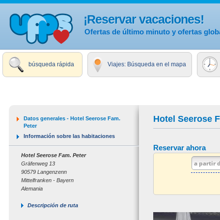
¡Reservar vacaciones!
Ofertas de último minuto y ofertas glob
búsqueda rápida
Viajes: Búsqueda en el mapa
Hotel Seerose F
Datos generales - Hotel Seerose Fam.
Peter
Información sobre las habitaciones
Reservar ahora
Hotel Seerose Fam. Peter
Gräfenweg 13
90579 Langenzenn
Mittelfranken - Bayern
Alemania
Descripción de ruta