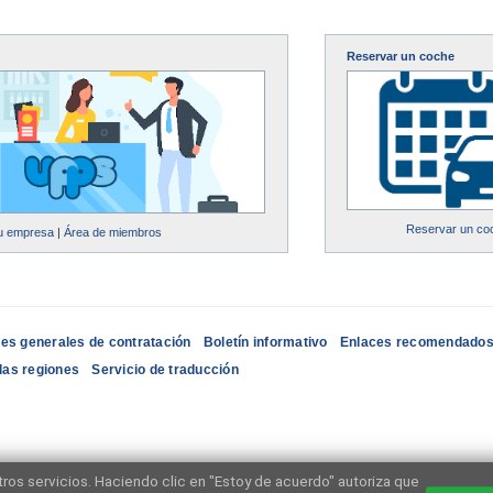
Reservar un coche
Reservar un co
su empresa
|
Área de miembros
es generales de contratación
Boletín informativo
Enlaces recomendado
las regiones
Servicio de traducción
ros servicios. Haciendo clic en "Estoy de acuerdo" autoriza que