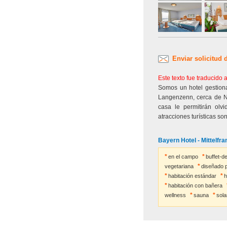
Enviar solicitud 
Este texto fue traducido
Somos un hotel gestion
Langenzenn, cerca de N
casa le permitirán olv
atracciones turísticas so
Bayern Hotel - Mittelfr
en el campo
buffet-d
vegetariana
diseñado p
habitación estándar
h
habitación con bañera
wellness
sauna
sola