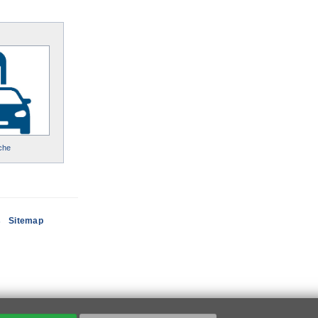
che
s
Sitemap