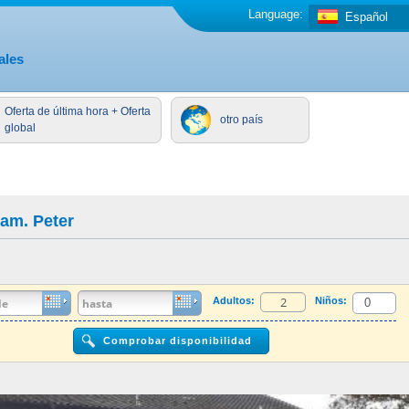
Language:
Español
ales
Oferta de última hora + Oferta
otro país
global
am. Peter
Adultos:
Niños: