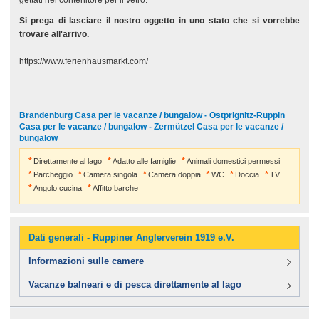
gettati nel contenitore per il vetro.
Si prega di lasciare il nostro oggetto in uno stato che si vorrebbe
trovare all'arrivo.
https://www.ferienhausmarkt.com/
Brandenburg Casa per le vacanze / bungalow - Ostprignitz-Ruppin
Casa per le vacanze / bungalow - Zermützel Casa per le vacanze /
bungalow
Direttamente al lago
Adatto alle famiglie
Animali domestici permessi
Parcheggio
Camera singola
Camera doppia
WC
Doccia
TV
Angolo cucina
Affitto barche
Dati generali - Ruppiner Anglerverein 1919 e.V.
Informazioni sulle camere
Vacanze balneari e di pesca direttamente al lago