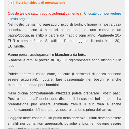
Invia la richiesta di prenotazione
Questo testo è stato tradotto automaticamente
Cliccate qui, per vedere
il testo originale
Nel nostro bellissimo paesaggio ricco di laghi, offriamo la nostra casa
associazione con 4 semplici camere doppie, una cucina e un
bagno/doccia, in affitto a partire da maggio ogni anno. Pagherete 20,-
EUR a persona/notte. Se affittate l'intero oggetto, il costo è di 130,-
EUR/notte.
Vanno portati asciugamani e biancheria da letto.
5 barche a remi al prezzo di 10,- EUR/giorno/barca sono disponibili in
loco.
Potete portare il vostro cane, pescare (i permessi di pesca possono
essere acquistati), nuotare, fare passeggiate nei boschi e anche
montare una tenda per i bambini.
Nella cucina completamente attrezzata potete preparare i vostri pasti.
Posti a sedere all'aperto sono disponibili in caso di bel tempo. La
prenotazione può essere effettuata tramite il sito web e anche
telefonicamente. L'importo deve essere trasferito prima dell'arrivo.
L'oggetto deve essere pulito prima della partenza, i rifiuti devono essere
smaltiti nei contenitori appropriati, bottiglie e bicchieri devono essere