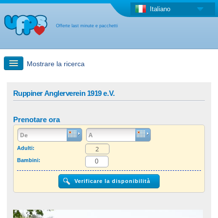
Italiano
Offerte last minute e pacchetti
Mostrare la ricerca
Ricerca rapida
Ruppiner Anglerverein 1919 e.V.
Viaggi: Ricerca con la mappa
Prenotare ora
Offerta last minute + Offerta forfettaria
Adulti:
Bambini:
Altro paese