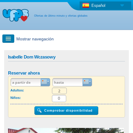
Español
Ofertas de último minuto y ofertas globales
Mostrar navegación
búsqueda rápida
Isabelle Dom Wczasowy
Viajes: Búsqueda en el mapa
Reservar ahora
Oferta de última hora + Oferta global
Adultos:
Niños:
otro país