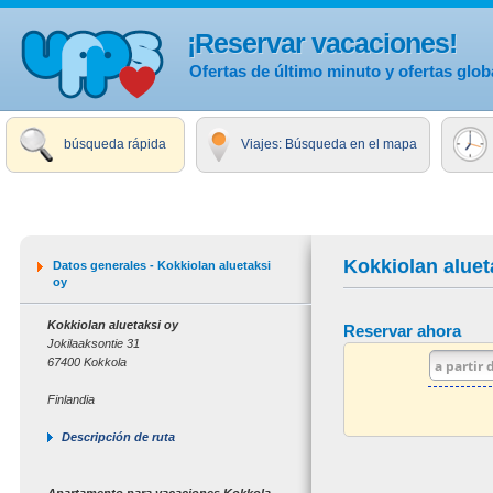
¡Reservar vacaciones!
Ofertas de último minuto y ofertas glob
búsqueda rápida
Viajes: Búsqueda en el mapa
Kokkiolan aluet
Datos generales - Kokkiolan aluetaksi
oy
Kokkiolan aluetaksi oy
Reservar ahora
Jokilaaksontie 31
67400 Kokkola
Finlandia
Descripción de ruta