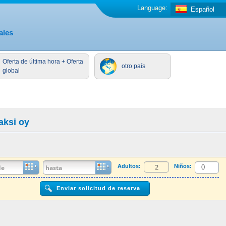
Language:
Español
ales
Oferta de última hora + Oferta
otro país
global
aksi oy
Adultos:
Niños: