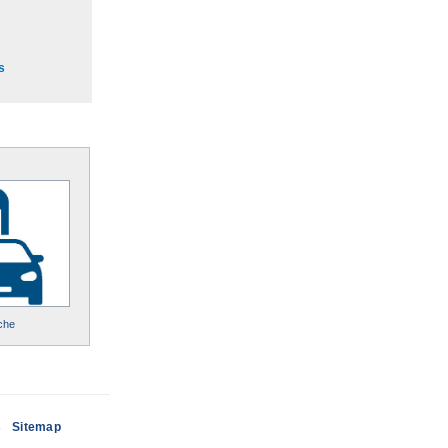
s
che
s
Sitemap