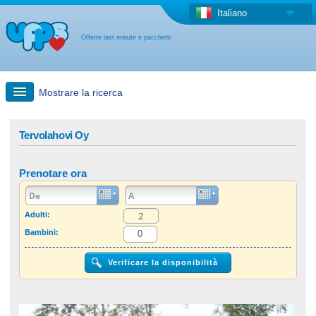
Italiano
Offerte last minute e pacchetti
Mostrare la ricerca
Ricerca rapida
Tervolahovi Oy
Viaggi: Ricerca con la mappa
Prenotare ora
Offerta last minute + Offerta forfettaria
Adulti:
Bambini:
Altro paese