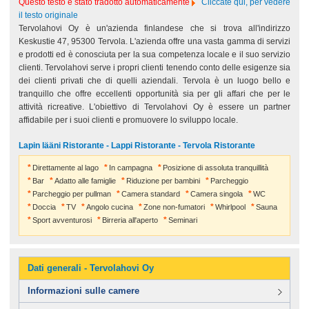
Questo testo è stato tradotto automaticamente
Cliccate qui, per vedere
il testo originale
Tervolahovi Oy è un'azienda finlandese che si trova all'indirizzo
Keskustie 47, 95300 Tervola. L'azienda offre una vasta gamma di servizi
e prodotti ed è conosciuta per la sua competenza locale e il suo servizio
clienti. Tervolahovi serve i propri clienti tenendo conto delle esigenze sia
dei clienti privati che di quelli aziendali. Tervola è un luogo bello e
tranquillo che offre eccellenti opportunità sia per gli affari che per le
attività ricreative. L'obiettivo di Tervolahovi Oy è essere un partner
affidabile per i suoi clienti e promuovere lo sviluppo locale.
Lapin lääni Ristorante - Lappi Ristorante - Tervola Ristorante
Direttamente al lago
In campagna
Posizione di assoluta tranquillità
Bar
Adatto alle famiglie
Riduzione per bambini
Parcheggio
Parcheggio per pullman
Camera standard
Camera singola
WC
Doccia
TV
Angolo cucina
Zone non-fumatori
Whirlpool
Sauna
Sport avventurosi
Birreria all'aperto
Seminari
Dati generali - Tervolahovi Oy
Informazioni sulle camere