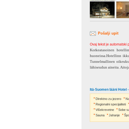
Pošalji upit
Ovaj tekst je automatski
Korkeatasoinen hotellim
huoneissa.Hotellinn ikk
Tunnelmallinen oikeuksi
lähiseudun aineita. Aitoj
Itä-Suomen lääni Hotel -
Direktno zu jezero
Na
Regionalni specijaliteti
Višekrevetne
Sobe s
Sauna
Jahanje
Špo