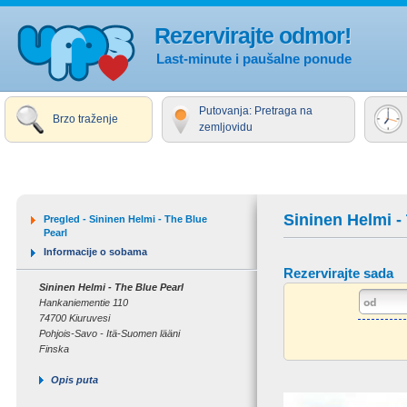
Rezervirajte odmor!
Last-minute i paušalne ponude
Putovanja: Pretraga na
Brzo traženje
zemljovidu
Sininen Helmi -
Pregled - Sininen Helmi - The Blue
Pearl
Informacije o sobama
Rezervirajte sada
Sininen Helmi - The Blue Pearl
Hankaniementie 110
74700 Kiuruvesi
Pohjois-Savo - Itä-Suomen lääni
Finska
Opis puta