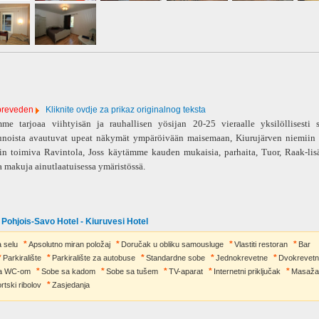
 preveden
Kliknite ovdje za prikaz originalnog teksta
me tarjoaa viihtyisän ja rauhallisen yösijan 20-25 vieraalle yksilöllisesti si
unoista avautuvat upeat näkymät ympäröivään maisemaan, Kiurujärven niemiin sa
n toimiva Ravintola, Joss käytämme kauden mukaisia, parhaita, Tuor, Raak-lis
a makuja ainutlaatuisessa ymäristössä.
 Pohjois-Savo Hotel - Kiuruvesi Hotel
 selu
Apsolutno miran položaj
Doručak u obliku samousluge
Vlastiti restoran
Bar
Parkiralište
Parkiralište za autobuse
Standardne sobe
Jednokrevetne
Dvokrevet
a WC-om
Sobe sa kadom
Sobe sa tušem
TV-aparat
Internetni priključak
Masaža
rtski ribolov
Zasjedanja