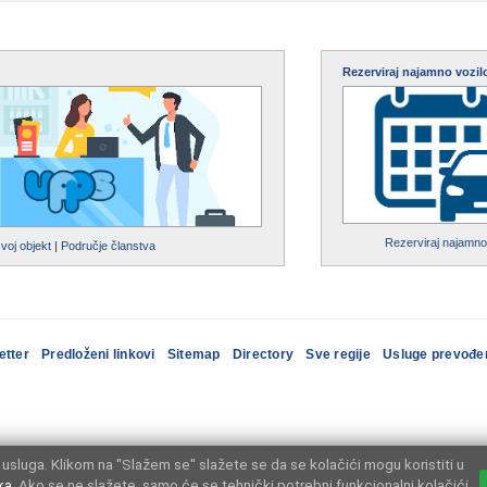
Rezerviraj najamno vozil
Rezerviraj najamno
svoj objekt
|
Područje članstva
etter
Predloženi linkovi
Sitemap
Directory
Sve regije
Usluge prevođe
usluga. Klikom na "Slažem se" slažete se da se kolačići mogu koristiti u
ka
. Ako se ne slažete, samo će se tehnički potrebni funkcionalni kolačići