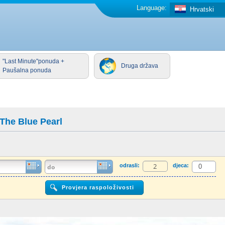
Language:
Hrvatski
"Last Minute"ponuda +
Druga država
Paušalna ponuda
 The Blue Pearl
odrasli:
djeca: