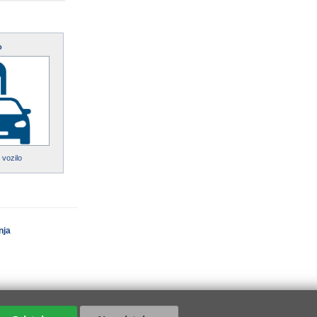
o
 vozilo
nja