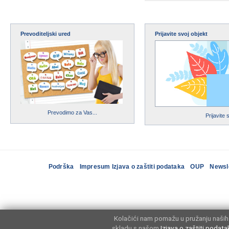
Prevoditeljski ured
Prijavite svoj objekt
Prevodimo za Vas...
Prijavite 
Podrška
Impresum Izjava o zaštiti podataka
OUP
Newsl
Kolačići nam pomažu u pružanju naših 
skladu s našom
Izjava o zaštiti podata