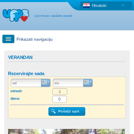
Hrvatski
Last-minute i paušalne ponude
Prikazati navigaciju
Brzo traženje
VERANDAN
Putovanja: Pretraga na zemljovidu
Rezervirajte sada
"Last Minute"ponuda + Paušalna ponuda
odrasli:
djeca:
Druga država