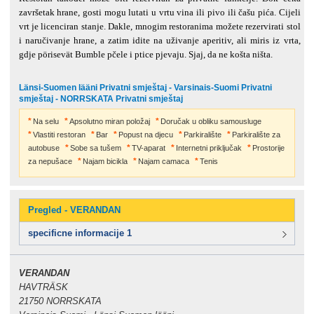
završetak hrane, gosti mogu lutati u vrtu vina ili pivo ili čašu pića. Cijeli
vrt je licenciran stanje. Dakle, mnogim restoranima možete rezervirati stol
i naručivanje hrane, a zatim idite na uživanje aperitiv, ali miris iz vrta,
gdje pörisevät Bumble pčele i ptice pjevaju. Sjaj, da ne košta ništa.
Länsi-Suomen lääni Privatni smještaj - Varsinais-Suomi Privatni
smještaj - NORRSKATA Privatni smještaj
Na selu
Apsolutno miran položaj
Doručak u obliku samousluge
Vlastiti restoran
Bar
Popust na djecu
Parkiralište
Parkiralište za
autobuse
Sobe sa tušem
TV-aparat
Internetni priključak
Prostorije
za nepušace
Najam bicikla
Najam camaca
Tenis
Pregled - VERANDAN
specificne informacije 1
VERANDAN
HAVTRÄSK
21750 NORRSKATA