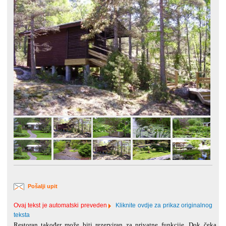
Pošalji upit
Ovaj tekst je automatski preveden
Kliknite ovdje za prikaz originalnog
teksta
Restoran također može biti rezerviran za privatne funkcije. Dok čeka