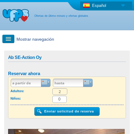
Español
Ofertas de último minuto y ofertas globales
Mostrar navegación
búsqueda rápida
Ab SE-Action Oy
Viajes: Búsqueda en el mapa
Reservar ahora
Oferta de última hora + Oferta global
Adultos:
Niños:
otro país