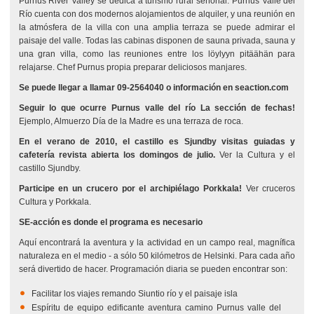
Purnus River Valley se dedica a turismo rural señorial. Purnus Valle del
Río cuenta con dos modernos alojamientos de alquiler, y una reunión en
la atmósfera de la villa con una amplia terraza se puede admirar el
paisaje del valle. Todas las cabinas disponen de sauna privada, sauna y
una gran villa, como las reuniones entre los löylyyn pitäähän para
relajarse. Chef Purnus propia preparar deliciosos manjares.
Se puede llegar a llamar 09-2564040 o información en seaction.com
Seguir lo que ocurre Purnus valle del río La sección de fechas!
Ejemplo, Almuerzo Día de la Madre es una terraza de roca.
En el verano de 2010, el castillo es Sjundby visitas guiadas y
cafetería revista abierta los domingos de julio.
Ver la Cultura y el
castillo Sjundby.
Participe en un crucero por el archipiélago Porkkala!
Ver cruceros
Cultura y Porkkala.
SE-acción es donde el programa es necesario
Aquí encontrará la aventura y la actividad en un campo real, magnífica
naturaleza en el medio - a sólo 50 kilómetros de Helsinki. Para cada año
será divertido de hacer. Programación diaria se pueden encontrar son:
Facilitar los viajes remando Siuntio río y el paisaje isla
Espíritu de equipo edificante aventura camino Purnus valle del