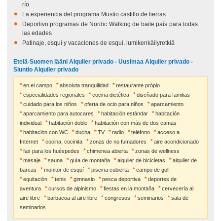
río
La experiencia del programa Mustio castillo de tierras
Deportivo programas de Nordic Walking de baile país para todas
las edades
Patinaje, esquí y vacaciones de esquí, lumikenkäilyretkiä
Etelä-Suomen lääni Alquiler privado - Uusimaa Alquiler privado -
Siuntio Alquiler privado
en el campo
absoluta tranquilidad
restaurante própio
especialidades regionales
cocina dietética
diseñado para familias
cuidado para los niños
oferta de ocio para niños
aparcamiento
aparcamiento para autocares
habitación estándar
habitación
individual
habitación doble
habitación con más de dos camas
habitación con WC
ducha
TV
radio
teléfono
acceso a
Internet
cocina, cocinita
zonas de no fumadores
aire acondicionado
fax para los huéspedes
chimenea abierta
zonas de wellness
masaje
sauna
guía de montaña
alquiler de bicicletas
alquiler de
barcas
monitor de esquí
piscina cubierta
campo de golf
equitación
tenis
gimnasio
pesca deportiva
deportes de
aventura
cursos de alpinismo
fiestas en la montaña
cervecería al
aire libre
barbacoa al aire libre
congresos
seminarios
sala de
seminarios