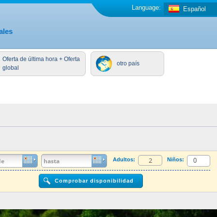
Language:
Español
ales
Oferta de última hora + Oferta
otro país
global
Adultos:
Niños: