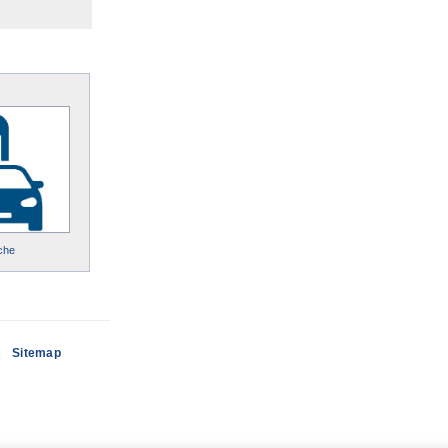
che
s
Sitemap