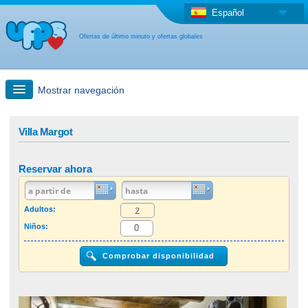
Español
Ofertas de último minuto y ofertas globales
Mostrar navegación
búsqueda rápida
Villa Margot
Viajes: Búsqueda en el mapa
Reservar ahora
Oferta de última hora + Oferta global
Adultos:
Niños:
otro país