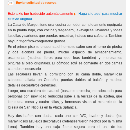
Enviar solicitud de reserva
Este texto fue traducido automáticamente
Haga clic aquí para mostrar
el texto original
La Casa de Margot tiene una cocina comedor completamente equipada
en la planta baja, con cocina y fregadero, lavavajillas, lavadora y todas
las ollas y sartenes que puedas necesitar, incluso una cafetera. También
hay un frigorífico-congelador grande.
En el primer piso se encuentra el hermoso salón con el horno de piedra
y dos alcobas de piedra, mucho espacio de almacenamiento,
estanterías (muchos libros para que leas también) y interesantes
pinturas al óleo originales. El cómodo sofá se convierte en dos camas
cuando es necesario.
Las escaleras llevan al dormitorio con su cama doble, maravillosa
cabecera tallada en Cerdeña, puertas dobles al balcón y muchos
detalles decorativos cretenses.
Luego, una escalera de caracol (bastante estrecha, no adecuada para
personas con movilidad reducida) sube a la terraza de la azotea, que
tiene una mesa y cuatro sillas, y hermosas vistas al minarete de la
Iglesia de San Nicolás en la Plaza Splanzia.
Hay dos baños con ducha, cada uno con WC, lavabo y ducha (los
maravillosos azulejos decorativos cretenses fueron hechos por la misma
Lena). También hay una caja fuerte segura para el uso de los