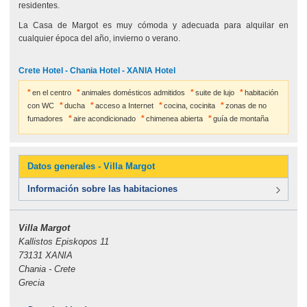
residentes.
La Casa de Margot es muy cómoda y adecuada para alquilar en
cualquier época del año, invierno o verano.
Crete Hotel - Chania Hotel - ΧΑΝΙΑ Hotel
en el centro
animales domésticos admitidos
suite de lujo
habitación
con WC
ducha
acceso a Internet
cocina, cocinita
zonas de no
fumadores
aire acondicionado
chimenea abierta
guía de montaña
Datos generales - Villa Margot
Información sobre las habitaciones
Villa Margot
Kallistos Episkopos 11
73131 ΧΑΝΙΑ
Chania - Crete
Grecia