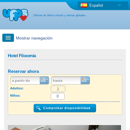
Español
Ofertas de último minuto y ofertas globales
Mostrar navegación
búsqueda rápida
Hotel Filoxenia
Viajes: Búsqueda en el mapa
Reservar ahora
Oferta de última hora + Oferta global
Adultos:
Niños:
otro país