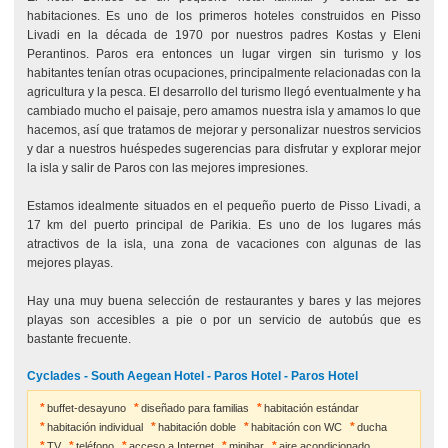
habitaciones. Es uno de los primeros hoteles construidos en Pisso
Livadi en la década de 1970 por nuestros padres Kostas y Eleni
Perantinos. Paros era entonces un lugar virgen sin turismo y los
habitantes tenían otras ocupaciones, principalmente relacionadas con la
agricultura y la pesca. El desarrollo del turismo llegó eventualmente y ha
cambiado mucho el paisaje, pero amamos nuestra isla y amamos lo que
hacemos, así que tratamos de mejorar y personalizar nuestros servicios
y dar a nuestros huéspedes sugerencias para disfrutar y explorar mejor
la isla y salir de Paros con las mejores impresiones.
Estamos idealmente situados en el pequeño puerto de Pisso Livadi, a
17 km del puerto principal de Parikia. Es uno de los lugares más
atractivos de la isla, una zona de vacaciones con algunas de las
mejores playas.
Hay una muy buena selección de restaurantes y bares y las mejores
playas son accesibles a pie o por un servicio de autobús que es
bastante frecuente.
Cyclades - South Aegean Hotel - Paros Hotel - Paros Hotel
buffet-desayuno
diseñado para familias
habitación estándar
habitación individual
habitación doble
habitación con WC
ducha
TV
teléfono
acceso a Internet
minibar
aire acondicionado