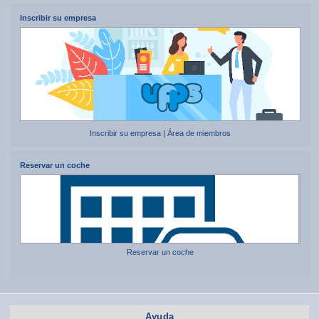
Inscribir su empresa
Inscribir su empresa
|
Área de miembros
Reservar un coche
Reservar un coche
Ayuda