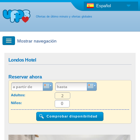
Español
Ofertas de último minuto y ofertas globales
Mostrar navegación
búsqueda rápida
Londos Hotel
Viajes: Búsqueda en el mapa
Reservar ahora
Oferta de última hora + Oferta global
Adultos:
Niños:
otro país